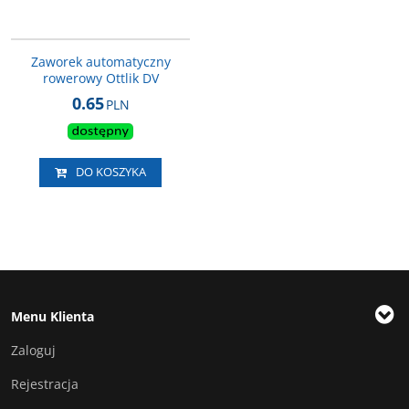
AKC_083
Zaworek automatyczny
rowerowy Ottlik DV
0.65
PLN
DO KOSZYKA
Menu Klienta
Zaloguj
Rejestracja