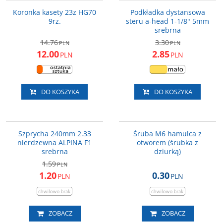
PROMOCJA
WYPRZEDAŻ
PROMOCJA
Koronka kasety 23z HG70
Podkładka dystansowa
9rz.
steru a-head 1-1/8" 5mm
srebrna
14.76
3.30
PLN
PLN
12.00
2.85
PLN
PLN
DO KOSZYKA
DO KOSZYKA
111089
HAM_032
PROMOCJA
WYPRZEDAŻ
WYPRZEDAŻ
Szprycha 240mm 2.33
Śruba M6 hamulca z
nierdzewna ALPINA F1
otworem (śrubka z
srebrna
dziurką)
1.59
PLN
1.20
0.30
PLN
PLN
ZOBACZ
ZOBACZ