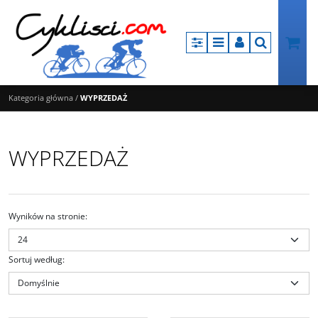
Panel
Menu
Panel
Szukaj
Kategoria główna
/
WYPRZEDAŻ
WYPRZEDAŻ
Wyników na stronie
:
Sortuj według
:
Y10P23E41
AS-3510-5_SR