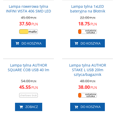
PROMOCJA
PROMOCJA
Lampa rowerowa tylna
Lampa tylna 1xLED
INFINI VISTA 406 SMD LED
bateryjna na Błotnik
45.00
22.00
PLN
PLN
37.50
18.75
PLN
PLN
DO KOSZYKA
DO KOSZYKA
12-039970
12-039128
NOWOŚĆ
PROMOCJA
NOWOŚĆ
PROMOCJA
Lampa tylna AUTHOR
Lampa tylna AUTHOR
SQUARE COB USB 40 lm
STAKE L USB 20lm
sztyca/bagaznik
54.00
48.00
PLN
PLN
45.55
38.00
PLN
PLN
ZOBACZ
DO KOSZYKA