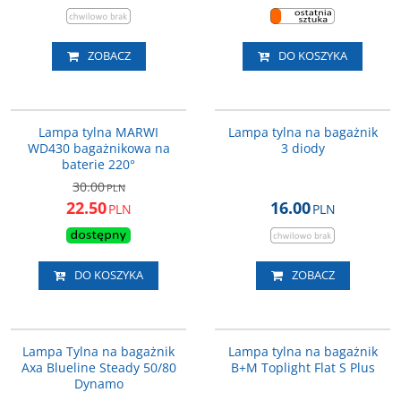
ZOBACZ
DO KOSZYKA
42832
OBT410
PROMOCJA
Lampa tylna MARWI
Lampa tylna na bagażnik
WD430 bagażnikowa na
3 diody
baterie 220°
30.00
PLN
22.50
16.00
PLN
PLN
DO KOSZYKA
ZOBACZ
AXA93961495SC
884099
PROMOCJA
PROMOCJA
Lampa Tylna na bagażnik
Lampa tylna na bagażnik
Axa Blueline Steady 50/80
B+M Toplight Flat S Plus
Dynamo