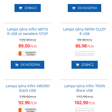
ZOBACZ
DO KOSZYKA
I-465R
I-210R
PROMOCJA
PROMOCJA
Lampa tylna Infini METIS
Lampa tylna INFINI OLLEY
R USB ze światłem STOP
R USB
139.00
99.90
PLN
PLN
89.50
86.98
PLN
PLN
DO KOSZYKA
ZOBACZ
I-461R1-B
I-280R
PROMOCJA
PROMOCJA
Lampa tylna Infini SWORD
Lampa tylna Infini TRON
black USB
Black USB
139.00
115.90
PLN
PLN
92.90
102.90
PLN
PLN