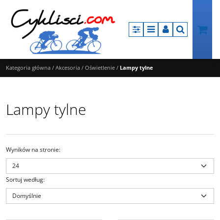
Panel
Menu
Panel
Szukaj
Kategoria główna
/
Akcesoria
/
Oświetlenie
/
Lampy tylne
Lampy tylne
Wyników na stronie
:
Sortuj według
:
I-406R
LT160265