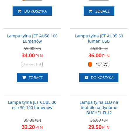
DO KOSZYKA
ZOBACZ
L297
L294
PROMOCJA
PROMOCJA
Lampa tylna JET AU58 100
Lampa tylna JET AU95 60
Lumenów
lumen USB
55.00
45.00
PLN
PLN
34.00
36.00
PLN
PLN
ZOBACZ
DO KOSZYKA
L368
855280
PROMOCJA
PROMOCJA
Lampa tylna JET CUBE 30
Lampa tylna LED na
eco 30-100 lumenów
błotnik na dynamo
BÜCHEL FL12
39.00
36.00
PLN
PLN
32.20
29.50
PLN
PLN