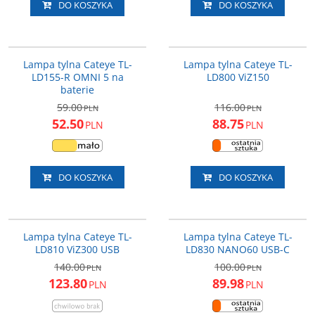
DO KOSZYKA
DO KOSZYKA
5342320
5447300N
NOWOŚĆ
PROMOCJA
PROMOCJA
Lampa tylna Cateye TL-
Lampa tylna Cateye TL-
LD155-R OMNI 5 na
LD800 ViZ150
baterie
59.00
116.00
PLN
PLN
52.50
88.75
PLN
PLN
DO KOSZYKA
DO KOSZYKA
5447310
5447330
PROMOCJA
NOWOŚĆ
PROMOCJA
Lampa tylna Cateye TL-
Lampa tylna Cateye TL-
LD810 ViZ300 USB
LD830 NANO60 USB-C
140.00
100.00
PLN
PLN
123.80
89.98
PLN
PLN