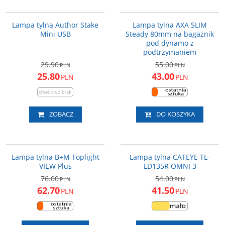
12-039134
93911895SC
PROMOCJA
PROMOCJA
Lampa tylna Author Stake
Lampa tylna AXA SLIM
Mini USB
Steady 80mm na bagażnik
pod dynamo z
podtrzymaniem
29.90
55.00
PLN
PLN
25.80
43.00
PLN
PLN
ZOBACZ
DO KOSZYKA
2511036
5342310
PROMOCJA
PROMOCJA
Lampa tylna B+M Toplight
Lampa tylna CATEYE TL-
VIEW Plus
LD135R OMNI 3
76.00
54.00
PLN
PLN
62.70
41.50
PLN
PLN