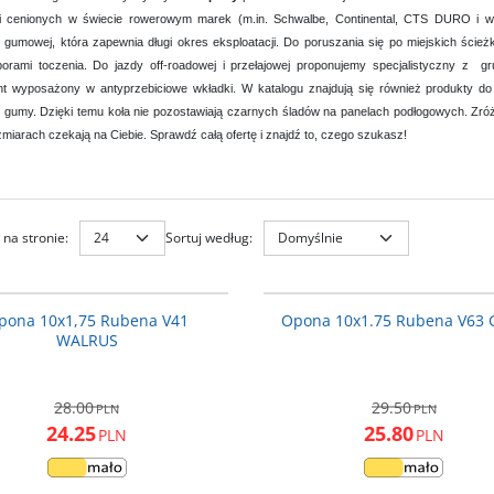
i cenionych w świecie rowerowym marek (m.in. Schwalbe, Continental, CTS DURO i wi
 gumowej, która zapewnia długi okres eksploatacji. Do poruszania się po miejskich ścież
porami toczenia. Do jazdy off-roadowej i przełajowej proponujemy specjalistyczny z 
t wyposażony w antyprzebiciowe wkładki. W katalogu znajdują się również produkty do
 gumy. Dzięki temu koła nie pozostawiają czarnych śladów na panelach podłogowych. Zróżn
zmiarach czekają na Ciebie. Sprawdź całą ofertę i znajdź to, czego szukasz!
na stronie
:
Sortuj według
:
V4110
PROMOCJA
P
pona 10x1,75 Rubena V41
Opona 10x1.75 Rubena V63 
WALRUS
28.00
29.50
PLN
PLN
24.25
25.80
PLN
PLN