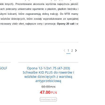
ele innych). Prezentowane akcesoria wyróżnia najwyższa jakość
kach polecamy uniwersalne ogumienie o płaskim, gładkim bieżniku i
grubymi kolcami, które zagwarantują dobrą trakcję. Do MTB mamy
 wózków dziecięcych, które zostały wyprodukowane ze specjalnej
icowany zbiór ofert, najlepsze ceny i promocje.
Opony 20 cali
i w
1
2
V6310
29302570
ROMOCJA
PROMOCJA
GOLF
Opona 12-1/2x1.75 (47-203)
Schwalbe KID PLUS do rowerów i
wózków dziecięcych z warstwą
antyprzebiciową
60.00
PLN
47.00
PLN