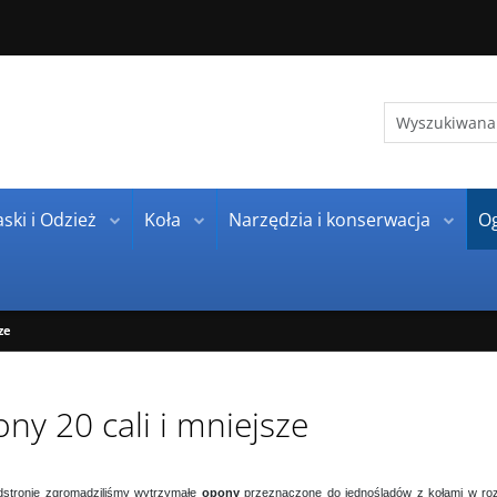
ski i Odzież
Koła
Narzędzia i konserwacja
O
ze
ny 20 cali i mniejsze
dstronie zgromadziliśmy wytrzymałe
opony
przeznaczone do jednośladów z kołami w r