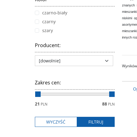
znanych 
czarno-biały
mieszanki
niskimi o
czarny
asortymen
szary
mieszanki
innych ro
Producent
:
Wyników 
Zakres cen
:
O
21
88
PLN
PLN