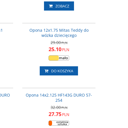
ZOBACZ
V4112
V6212
ROMOCJA
PROMOCJA
41
Opona 12x1.75 Mitas Teddy do
wózka dziecięcego
29.00
PLN
25.10
PLN
DO KOSZYKA
OPO006
OPO007
ROMOCJA
PROMOCJA
 DURO
Opona 14x2.125 HF143G DURO 57-
254
32.00
PLN
27.75
PLN