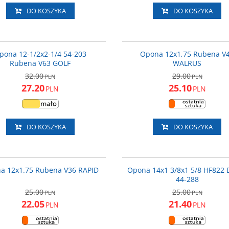
DO KOSZYKA
DO KOSZYKA
V6312
PROMOCJA
P
pona 12-1/2x2-1/4 54-203
Opona 12x1,75 Rubena V
Rubena V63 GOLF
WALRUS
32.00
29.00
PLN
PLN
27.20
25.10
PLN
PLN
DO KOSZYKA
DO KOSZYKA
V3612
PROMOCJA
P
a 12x1.75 Rubena V36 RAPID
Opona 14x1 3/8x1 5/8 HF822
44-288
25.00
25.00
PLN
PLN
22.05
21.40
PLN
PLN