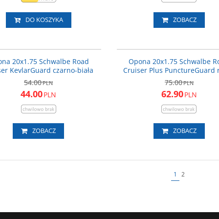
DO KOSZYKA
ZOBACZ
29302329
2
PROMOCJA
P
na 20x1.75 Schwalbe Road
Opona 20x1.75 Schwalbe R
ser KevlarGuard czarno-biała
Cruiser Plus PunctureGuard r
54.00
75.00
PLN
PLN
44.00
62.90
PLN
PLN
ZOBACZ
ZOBACZ
1
2