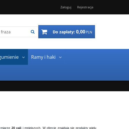
Zaloguj
Rejestracja
0,00
Do zapłaty:
PLN
gumienie
Ramy i haki
ozmiarze
20 cali
i mniejszych. W ofercie znajdują się produkty wielu