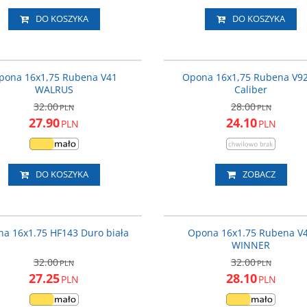
DO KOSZYKA
DO KOSZYKA
V4116
V
PROMOCJA
P
pona 16x1,75 Rubena V41
Opona 16x1,75 Rubena V92
WALRUS
Caliber
32.00
28.00
PLN
PLN
27.90
24.10
PLN
PLN
DO KOSZYKA
ZOBACZ
OPO012
PROMOCJA
P
a 16x1.75 HF143 Duro biała
Opona 16x1.75 Rubena V
WINNER
32.00
32.00
PLN
PLN
27.25
28.10
PLN
PLN