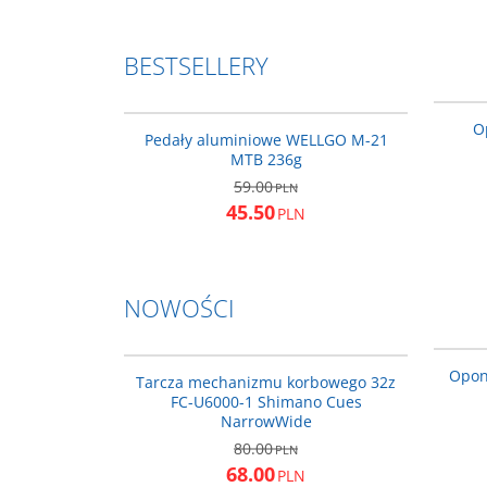
BESTSELLERY
PED210
BESTSELLER
PROMOCJA
O
Pedały aluminiowe WELLGO M-21
MTB 236g
59.00
PLN
45.50
PLN
NOWOŚCI
Y0R79802T
NOWOŚĆ
PROMOCJA
Opon
Tarcza mechanizmu korbowego 32z
FC-U6000-1 Shimano Cues
NarrowWide
80.00
PLN
68.00
PLN