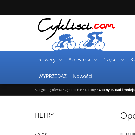
Rowery
Akcesoria
Części
Ka
WYPRZEDAŻ
Nowości
Kategoria główna
/
Ogumienie
/
Opony
/
Opony 20 cali i mniejs
Opo
FILTRY
Kolor
Na tej po