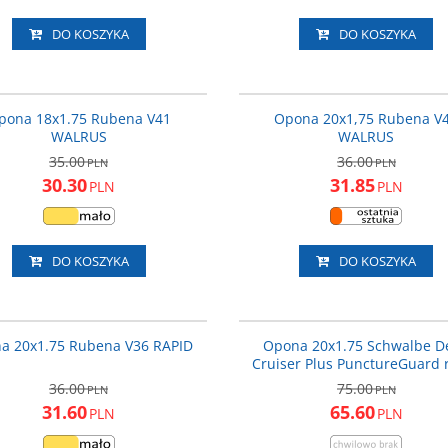
DO KOSZYKA
DO KOSZYKA
V4118
PROMOCJA
P
pona 18x1.75 Rubena V41
Opona 20x1,75 Rubena V
WALRUS
WALRUS
35.00
36.00
PLN
PLN
30.30
31.85
PLN
PLN
DO KOSZYKA
DO KOSZYKA
V3620
2
PROMOCJA
P
a 20x1.75 Rubena V36 RAPID
Opona 20x1.75 Schwalbe De
Cruiser Plus PunctureGuard r
36.00
75.00
PLN
PLN
31.60
65.60
PLN
PLN