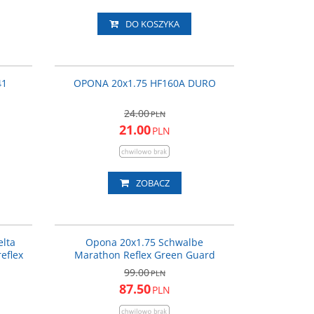
DO KOSZYKA
V4120
OPO015
ROMOCJA
PROMOCJA
41
OPONA 20x1.75 HF160A DURO
24.00
PLN
21.00
PLN
ZOBACZ
9302931
2930954
ROMOCJA
PROMOCJA
lta
Opona 20x1.75 Schwalbe
eflex
Marathon Reflex Green Guard
99.00
PLN
87.50
PLN