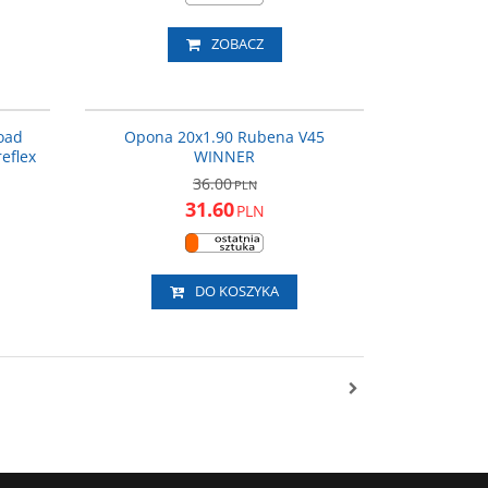
ZOBACZ
9302936
V4520
ROMOCJA
PROMOCJA
oad
Opona 20x1.90 Rubena V45
eflex
WINNER
36.00
PLN
31.60
PLN
DO KOSZYKA