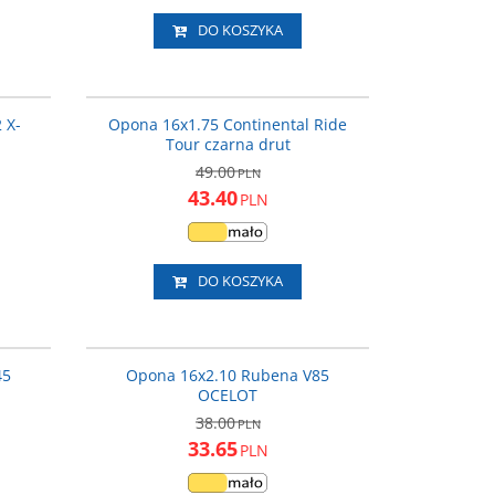
DO KOSZYKA
9247-305
CO0101138
ROMOCJA
PROMOCJA
 X-
Opona 16x1.75 Continental Ride
Tour czarna drut
49.00
PLN
43.40
PLN
DO KOSZYKA
V4516
V8516
ROMOCJA
PROMOCJA
45
Opona 16x2.10 Rubena V85
OCELOT
38.00
PLN
33.65
PLN