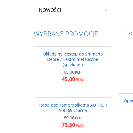
NOWOŚCI
WYBRANE PROMOCJE
O
AD0102-si-s
PROMOCJA
Okładziny Icestop do Shimano
Deore / Tektro metaliczne
(spiekane)
65.00
PLN
45.00
PLN
15-001110
Opon
PROMOCJA
Torba pod ramę trójkątna AUTHOR
A-R269 czarna
89.00
PLN
73.50
PLN