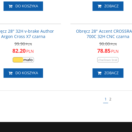
DO KOSZYKA
ZOBACZ
36-092011
600-1
PROMOCJA
P
ęcz 28" 32H v-brake Author
Obręcz 28" Accent CROSSR
Argon Cross X7 czarna
700C 32H CNC czarna
99.90
90.00
PLN
PLN
82.20
78.85
PLN
PLN
DO KOSZYKA
ZOBACZ
1
2