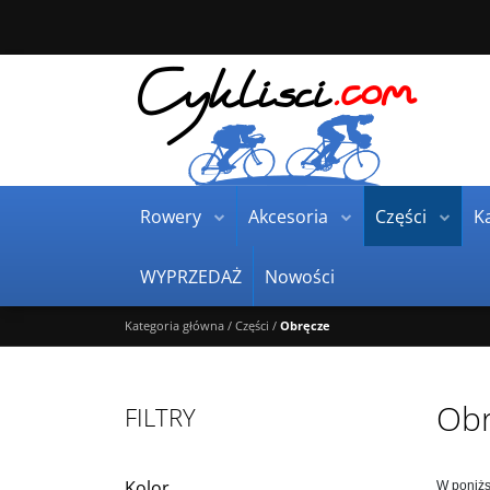
Rowery
Akcesoria
Części
Ka
WYPRZEDAŻ
Nowości
Kategoria główna
/
Części
/
Obręcze
Obr
FILTRY
Kolor
W poniżs