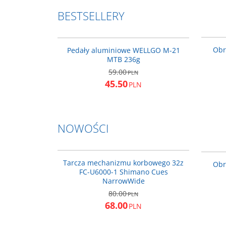
BESTSELLERY
PED210
BESTSELLER
PROMOCJA
Obr
Pedały aluminiowe WELLGO M-21
MTB 236g
59.00
PLN
45.50
PLN
NOWOŚCI
Y0R79802T
NOWOŚĆ
PROMOCJA
Tarcza mechanizmu korbowego 32z
Obr
FC-U6000-1 Shimano Cues
NarrowWide
80.00
PLN
68.00
PLN