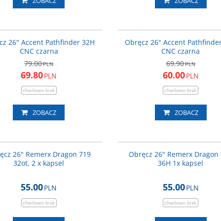
ZOBACZ
ZOBACZ
600-10-03_ACC
600-1
PROMOCJA
P
cz 26" Accent Pathfinder 32H
Obręcz 26" Accent Pathfinde
CNC czarna
CNC czarna
79.00
69.90
PLN
PLN
69.80
60.00
PLN
PLN
ZOBACZ
ZOBACZ
O-R-13-DRAGO-719-32
O_R_12-DRAG
ęcz 26" Remerx Dragon 719
Obręcz 26" Remerx Dragon
32ot, 2 x kapsel
36H 1x kapsel
55.00
55.00
PLN
PLN