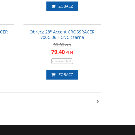
ZOBACZ
0-09_ACC
600-10-07_ACC
ROMOCJA
PROMOCJA
ACER
Obręcz 28" Accent CROSSRACER
700C 36H CNC czarna
90.00
PLN
79.40
PLN
ZOBACZ