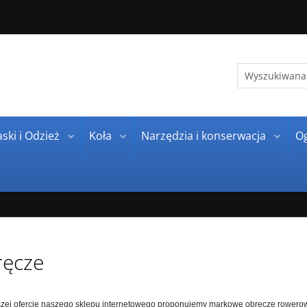
ski i Odzież
Koła
Narzędzia i konserwacja
O
ęcze
zej ofercie naszego sklepu internetowego proponujemy markowe obręcze rowerowe w 