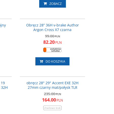
ZOBACZ
991278
36-092012
ROMOCJA
PROMOCJA
ójny
Obręcz 28” 36H v-brake Author
Argon Cross X7 czarna
99.00
PLN
82.20
PLN
DO KOSZYKA
180877
610-11-462_ACC
Uwaga: Cena promocyjna obowiązuje
ROMOCJA
PROMOCJA
wyłącznie dla zamówień złożonych drogą
 19
obręcz 28" 29" Accent EXE 32H
elektroniczną.
l 32H
27mm czarny mat/połysk TLR
Ilość otworów na szprychy
:
32 szt.
235.00
PLN
Rozmiar koła
:
28"
164.00
Waga (gramy)
:
415
PLN