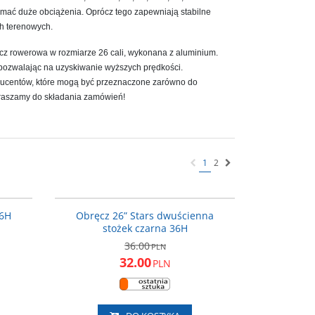
zymać duże obciążenia. Oprócz tego zapewniają stabilne
h terenowych.
cz rowerowa w rozmiarze 26 cali, wykonana z aluminium.
i pozwalając na uzyskiwanie wyższych prędkości.
ducentów, które mogą być przeznaczone zarówno do
praszamy do składania zamówień!
1
2
OBR190
OBR200
PROMOCJA
36H
Obręcz 26” Stars dwuścienna
stożek czarna 36H
36.00
PLN
32.00
PLN