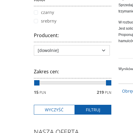
Sprzedaj
trzymani
czarny
srebrny
W rozbud
Jest sol
Producent
:
Proponuj
hamulców
Wyników 
Zakres cen
:
Obręc
15
219
PLN
PLN
NASZA OFERTA