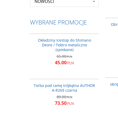
NOWOŚCI
WYBRANE PROMOCJE
Obr
AD0102-si-s
PROMOCJA
Okładziny Icestop do Shimano
Deore / Tektro metaliczne
(spiekane)
65.00
PLN
45.00
PLN
15-001110
PROMOCJA
obrę
Torba pod ramę trójkątna AUTHOR
A-R269 czarna
89.00
PLN
73.50
PLN