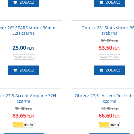
ZOBACZ
ZOBACZ
OBR193
P
ęcz 26" STARS stożek 30mm
Obręcz 26" Stars stożek 3
32H czarna
srebrna
60.00
PLN
25.00
53.50
PLN
PLN
ZOBACZ
ZOBACZ
600-10-205_ACC
600-10
PROMOCJA
P
cz 27,5 Accent Airplane 32H
Obręcz 27,5" Accent Rockride
czarna
czarna
95.00
74.90
PLN
PLN
83.65
66.60
PLN
PLN