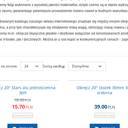
emy felgi wykonane z wysokiej jakości materiałów, dzięki czemu są w stanie wytr
e opony, gwarantując pewniejsze prowadzenie roweru nawet w trudnych warunkac
owanym katalogu naszego sklepu internetowego znajduje się między innymi obrę
idna, a przy tym charakteryzuje się relatywnie niską wagą, obniżając masę roweru 
emy m.in. obręcze klasyczne płaskie i stożkowe wyłącznie od renomowanych pro
 V-brake, jak i tarczowych. Można je u nas kupić w konkurencyjnych cenach - za
na stronie
:
Sortuj według
:
OBR220
PROMOCJA
z 20" Stars alu jednościenna
Obręcz 20" stożek 30mm 
36H
srebrna
18.00
PLN
15.70
39.00
PLN
PLN