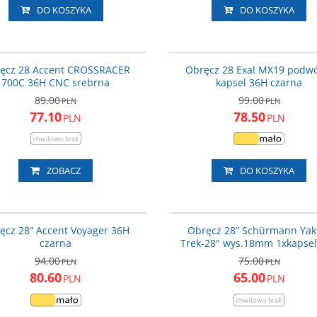
DO KOSZYKA
DO KOSZYKA
600-10-08_ACC
PROMOCJA
P
ęcz 28 Accent CROSSRACER
Obręcz 28 Exal MX19 podw
700C 36H CNC srebrna
kapsel 36H czarna
89.00
99.00
PLN
PLN
77.10
78.50
PLN
PLN
ZOBACZ
DO KOSZYKA
600-10-18_ACC
PROMOCJA
P
ęcz 28” Accent Voyager 36H
Obręcz 28” Schürmann Yak
czarna
Trek-28" wys.18mm 1xkapse
94.00
75.00
PLN
PLN
80.60
65.00
PLN
PLN