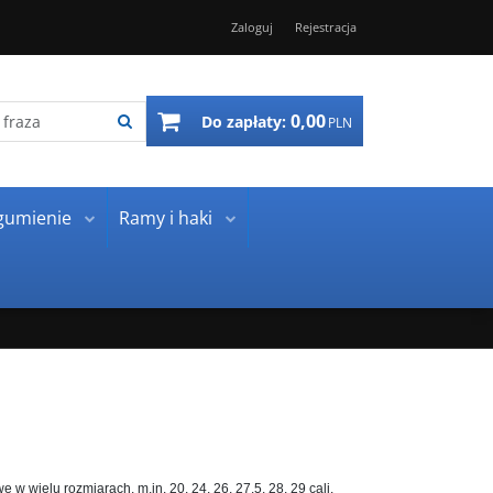
Zaloguj
Rejestracja
0,00
Do zapłaty:
PLN
gumienie
Ramy i haki
wielu rozmiarach, m.in. 20, 24, 26, 27.5, 28, 29 cali.