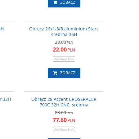
ZOBACZ
OBR197
OBR026
ROMOCJA
PROMOCJA
6H
Obręcz 26x1-3/8 aluminium Stars
srebrna 36H
28.00
PLN
22.00
PLN
ZOBACZ
-034_ACC
600-10-095_ACC
ROMOCJA
PROMOCJA
r 32H
Obręcz 28 Accent CROSSRACER
700C 32H CNC, srebrna
88.00
PLN
77.60
PLN