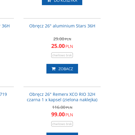
DO KOSZYKA
0-02_ACC
OBR226
ROMOCJA
PROMOCJA
r 36H
Obręcz 26" aluminium Stars 36H
29.00
PLN
25.00
PLN
ZOBACZ
ON 4519
XCORIO26BASEE32H
PROMOCJA
 719
Obręcz 26" Remerx XCO RIO 32H
czarna 1 x kapsel (zielona naklejka)
116.00
PLN
99.00
PLN