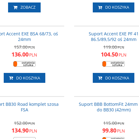
ZOBACZ
DO KOSZYKA
600-11-151_ACC
600-11
PROMOCJA
NOWOŚĆ
P
rt Accent EXE BSA 68/73, oś
Suport Accent EXE PF 41
24mm
86.5/89,5/92 oś 24mm
157.00
119.00
PLN
PLN
136.00
104.50
PLN
PLN
DO KOSZYKA
DO KOSZYKA
50898
BB
PROMOCJA
P
rt BB30 Road komplet szosa
Suport BBB BottomFit 24mm
FSA
do BB30 (42mm)
152.00
115.00
PLN
PLN
134.90
99.80
PLN
PLN