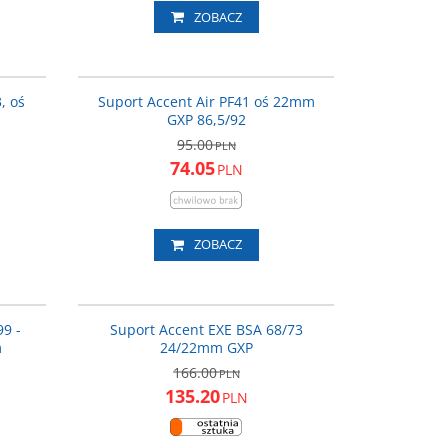
ZOBACZ
-251_ACC
600-11-241_ACC
ROMOCJA
PROMOCJA
, oś
Suport Accent Air PF41 oś 22mm
GXP 86,5/92
95.00
PLN
74.05
PLN
ZOBACZ
-153_ACC
600-11-152_ACC
ROMOCJA
PROMOCJA
99 -
Suport Accent EXE BSA 68/73
m
24/22mm GXP
166.00
PLN
135.20
PLN