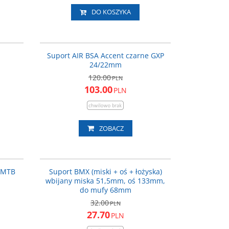
DO KOSZYKA
-140_ACC
600-11-252_ACC
ROMOCJA
PROMOCJA
Suport AIR BSA Accent czarne GXP
24/22mm
120.00
PLN
103.00
PLN
ZOBACZ
B BBO-85
CH-363
ROMOCJA
PROMOCJA
 MTB
Suport BMX (miski + oś + łożyska)
wbijany miska 51,5mm, oś 133mm,
do mufy 68mm
32.00
PLN
27.70
PLN