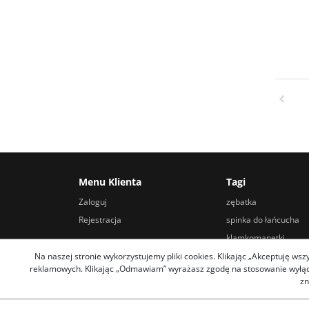
Menu Klienta
Tagi
Zaloguj
zębatka
Rejestracja
spinka do łańcucha
klamkomanetki
widelec rowerowy
Na naszej stronie wykorzystujemy pliki cookies. Klikając „Akceptuję ws
reklamowych. Klikając „Odmawiam” wyrażasz zgodę na stosowanie wyłączn
sakwa podsiodłowa
zn
klucz do suportu holl