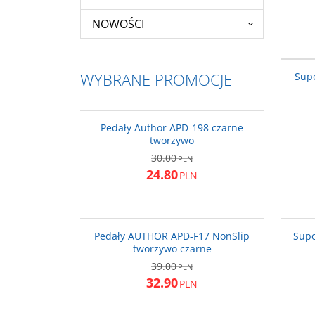
NOWOŚCI
WYBRANE PROMOCJE
Supo
34-001015
PROMOCJA
Pedały Author APD-198 czarne
tworzywo
30.00
PLN
24.80
PLN
34-200031
PROMOCJA
Pedały AUTHOR APD-F17 NonSlip
Supo
tworzywo czarne
39.00
PLN
32.90
PLN