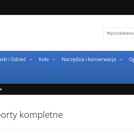
ski i Odzież
Koła
Narzędzia i konserwacja
O
ne
orty kompletne