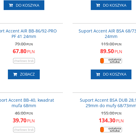
DO KOSZYKA
DO KOSZYKA
600-11-240_ACC
600-11
NOWOŚĆ
PROMOCJA
P
rt Accent AIR BB-86/92-PRO
Suport Accent AIR BSA 68/73
PF 41 24mm
24mm
79.00
119.00
PLN
PLN
67.80
89.50
PLN
PLN
ZOBACZ
DO KOSZYKA
Suport_ACC
600-11
PROMOCJA
P
port Accent BB-40, kwadrat
Suport Accent BSA DUB 28,
mufa 68mm
29mm do mufy 68/73m
46.00
155.00
PLN
PLN
39.70
134.30
PLN
PLN