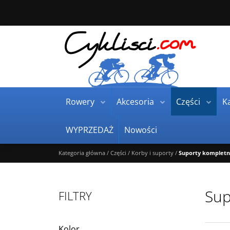
Rowery
Akcesoria
Części
Ka
WYPRZEDAŻ
Nowości
Kategoria główna
/
Części
/
Korby i suporty
/
Suporty komplet
Sup
FILTRY
Kolor