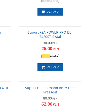
ZOBACZ
T-A2186
Sup_FSA
ROMOCJA
PROMOCJA
mm
Suport FSA POWER PRO BB-
7420ST-S stal
30.00
PLN
26.00
PLN
ZOBACZ
SMBB93B
BBMT500PA
ROMOCJA
PROMOCJA
a XTR
Suport H-II Shimano BB-MT500
Press-Fit
80.00
PLN
62.00
PLN