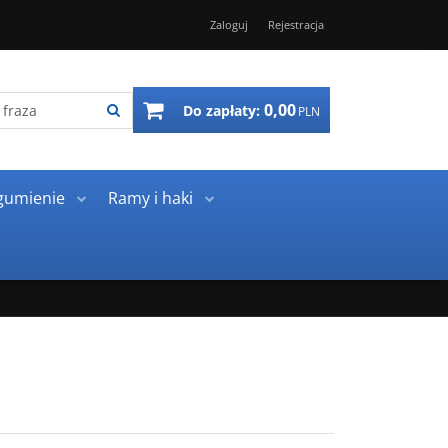
Zaloguj
Rejestracja
0,00
Do zapłaty:
PLN
gumienie
Ramy i haki