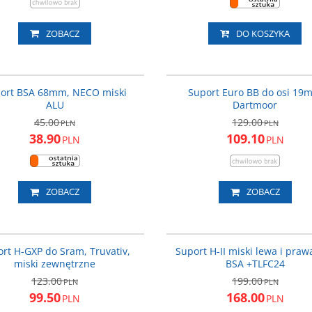
ZOBACZ
DO KOSZYKA
CMKNECOAL
DAR
PROMOCJA
P
ort BSA 68mm, NECO miski
Suport Euro BB do osi 19
ALU
Dartmoor
45.00
129.00
PLN
PLN
38.90
109.10
PLN
PLN
ZOBACZ
ZOBACZ
H-GXP
PROMOCJA
P
rt H-GXP do Sram, Truvativ,
Suport H-II miski lewa i praw
miski zewnętrzne
BSA +TLFC24
123.00
199.00
PLN
PLN
99.50
168.00
PLN
PLN