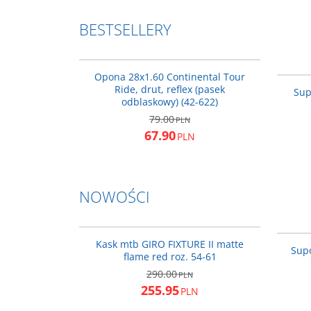
BESTSELLERY
CO0101167
BESTSELLER
PROMOCJA
Opona 28x1.60 Continental Tour
Ride, drut, reflex (pasek
Sup
odblaskowy) (42-622)
79.00
PLN
67.90
PLN
NOWOŚCI
GR-39336-122-UA
NOWOŚĆ
PROMOCJA
DARMOWA DOSTAWA
Kask mtb GIRO FIXTURE II matte
Supo
flame red roz. 54-61
290.00
PLN
255.95
PLN