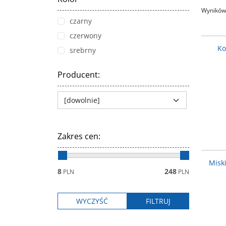
Wyników 
czarny
czerwony
Ko
srebrny
Producent
:
Zakres cen
:
Misk
8
248
PLN
PLN