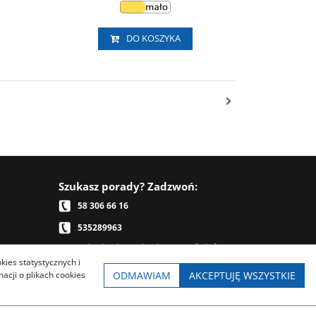
DO KOSZYKA
Szukasz porady? Zadzwoń:
58 306 66 16
535289963
Telefonicznie nie przyjmujemy zamówień,
kies statystycznych i
prosimy je składać przez sklep internetowy
ODMAWIAM
AKCEPTUJĘ WSZYSTKIE
cji o plikach cookies
Napisz:
sklep.cyklisci@gmail.com