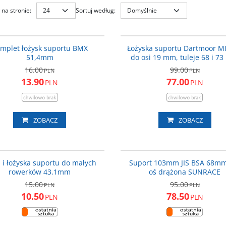
na stronie
:
Sortuj według
:
CMK047
DAR
PROMOCJA
P
mplet łożysk suportu BMX
Łożyska suportu Dartmoor M
51,4mm
do osi 19 mm, tuleje 68 i 7
16.00
99.00
PLN
PLN
13.90
77.00
PLN
PLN
ZOBACZ
ZOBACZ
CMK888
PROMOCJA
P
i i łożyska suportu do małych
Suport 103mm JIS BSA 68mm
rowerków 43.1mm
oś drążona SUNRACE
15.00
95.00
PLN
PLN
10.50
78.50
PLN
PLN