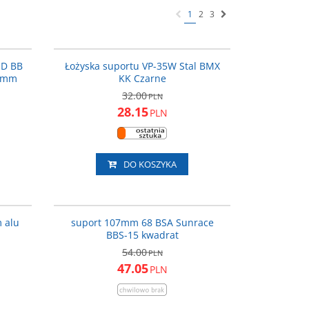
1
2
3
T-A2188
VP-35W
ROMOCJA
PROMOCJA
ID BB
Łożyska suportu VP-35W Stal BMX
3 mm
KK Czarne
32.00
PLN
28.15
PLN
DO KOSZYKA
707916
BBS15-107
ROMOCJA
PROMOCJA
 alu
suport 107mm 68 BSA Sunrace
BBS-15 kwadrat
54.00
PLN
47.05
PLN