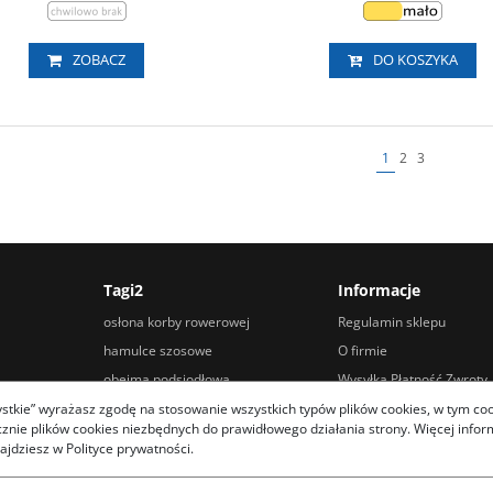
ZOBACZ
DO KOSZYKA
1
2
3
Tagi2
Informacje
osłona korby rowerowej
Regulamin sklepu
hamulce szosowe
O firmie
obejma podsiodłowa
Wysyłka Płatność Zwroty
hamulce hydrauliczne tarczowe
Porady
zystkie” wyrażasz zgodę na stosowanie wszystkich typów plików cookies, w tym coo
ie plików cookies niezbędnych do prawidłowego działania strony. Więcej informa
adapter kierownicy
Kontakt
ajdziesz w Polityce prywatności.
owtech