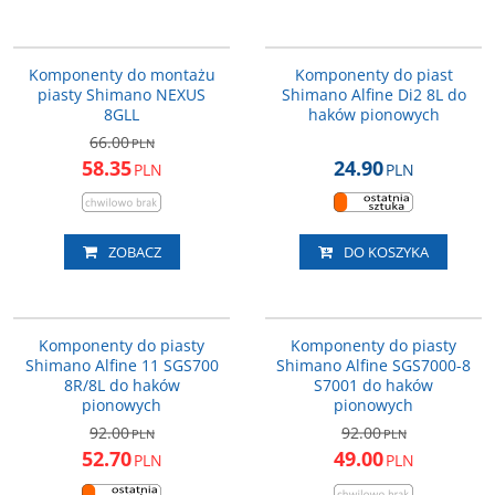
PIAC40
ISMS7050006
PROMOCJA
Komponenty do montażu
Komponenty do piast
piasty Shimano NEXUS
Shimano Alfine Di2 8L do
8GLL
haków pionowych
66.00
PLN
58.35
24.90
PLN
PLN
ZOBACZ
DO KOSZYKA
ISMS7000001
ISMS700080001
PROMOCJA
PROMOCJA
Komponenty do piasty
Komponenty do piasty
Shimano Alfine 11 SGS700
Shimano Alfine SGS7000-8
8R/8L do haków
S7001 do haków
pionowych
pionowych
92.00
92.00
PLN
PLN
52.70
49.00
PLN
PLN