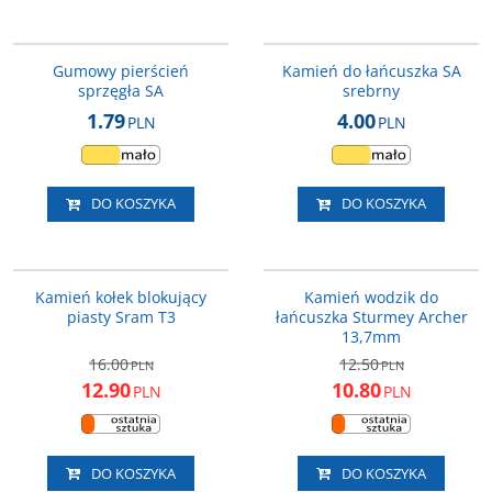
HSA129
HSA124
Gumowy pierścień
Kamień do łańcuszka SA
sprzęgła SA
srebrny
1.79
4.00
PLN
PLN
DO KOSZYKA
DO KOSZYKA
PIAC33
HSA295
PROMOCJA
PROMOCJA
Kamień kołek blokujący
Kamień wodzik do
piasty Sram T3
łańcuszka Sturmey Archer
13,7mm
16.00
12.50
PLN
PLN
12.90
10.80
PLN
PLN
DO KOSZYKA
DO KOSZYKA