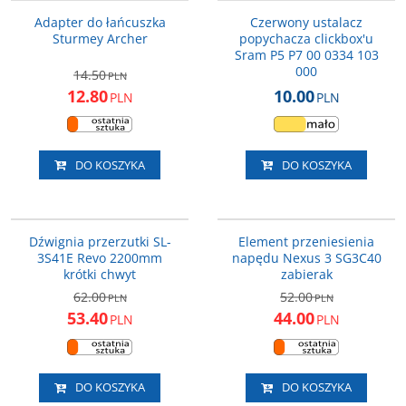
PROMOCJA
Adapter do łańcuszka
Czerwony ustalacz
Sturmey Archer
popychacza clickbox'u
Sram P5 P7 00 0334 103
000
14.50
PLN
12.80
10.00
PLN
PLN
DO KOSZYKA
DO KOSZYKA
ESL3S41EALS
Y33R90400
PROMOCJA
PROMOCJA
Dźwignia przerzutki SL-
Element przeniesienia
3S41E Revo 2200mm
napędu Nexus 3 SG3C40
krótki chwyt
zabierak
62.00
52.00
PLN
PLN
53.40
44.00
PLN
PLN
DO KOSZYKA
DO KOSZYKA