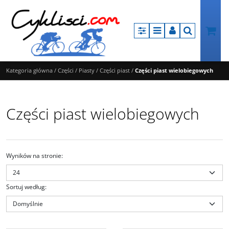
Panel
Menu
Panel
Szukaj
Kategoria główna
/
Części
/
Piasty
/
Części piast
/
Części piast wielobiegowych
Części piast wielobiegowych
Wyników na stronie
:
Sortuj według
:
HSL759
144889