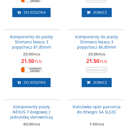
DO KOSZYKA
ZOBACZ
ASM3C41NFS010E
ASM3R40NCM070E
PROMOCJA
PROMOCJA
Komponenty do piasty
Komponenty do piasty
Shimano Nexus 3
Shimano Nexus 3
popychacz 81,85mm
popychacz 86,85mm
25.00
25.00
PLN
PLN
21.50
21.50
PLN
PLN
DO KOSZYKA
ZOBACZ
ASM7C25N010H
HSJ552
PROMOCJA
PROMOCJA
Komponenty piasty
Końcówka opór pancerza
NEXUS 7-biegowej z
do dźwigni SA SLS3C
jednostką sterowniczą
45.00
1.50
PLN
PLN