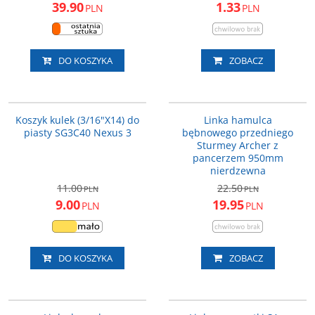
39.90
1.33
PLN
PLN
DO KOSZYKA
ZOBACZ
Y33R90200
HSK748
PROMOCJA
PROMOCJA
Koszyk kulek (3/16"X14) do
Linka hamulca
piasty SG3C40 Nexus 3
bębnowego przedniego
Sturmey Archer z
pancerzem 950mm
nierdzewna
11.00
22.50
PLN
PLN
9.00
19.95
PLN
PLN
DO KOSZYKA
ZOBACZ
HSK750
HSJ102
PROMOCJA