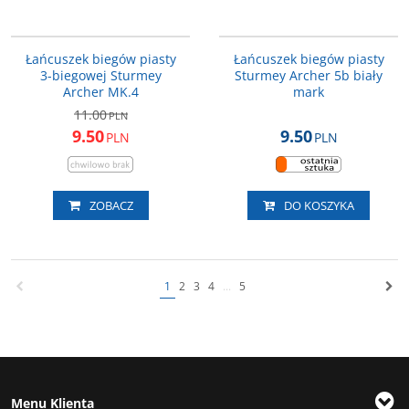
HSA316
HSA653
PROMOCJA
Łańcuszek biegów piasty
Łańcuszek biegów piasty
3-biegowej Sturmey
Sturmey Archer 5b biały
Archer MK.4
mark
11.00
PLN
9.50
9.50
PLN
PLN
ZOBACZ
DO KOSZYKA
1
2
3
4
...
5
Menu Klienta