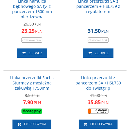
Linka hamulca
Linka przerzutki SA z
bębnowego SA tył z
pancerzem + HSL759 z
pancerzem 1600mm
regulatorem
nierdzewna
26.50
PLN
23.25
31.50
PLN
PLN
ZOBACZ
ZOBACZ
LIN-PRZ-DRGA
HSJ882
PROMOCJA
PROMOCJA
Linka przerzutki Sachs
Linka przerzutki z
Sturmey z mosiężną
pancerzem SA +HSL759
zakuwką 1750mm
do Twistgrip
8.50
41.00
PLN
PLN
7.90
35.85
PLN
PLN
DO KOSZYKA
DO KOSZYKA