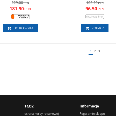
229.00
102.90
PLN
PLN
181.90
96.50
PLN
PLN
DO KOSZYKA
ZOBACZ
1
2
3
Tagi2
Informacje
osłona korby rowerowej
Regulamin sklepu