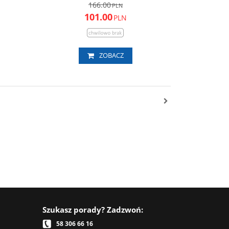
166.00
PLN
101.00
PLN
ZOBACZ
Szukasz porady? Zadzwoń:
58 306 66 16