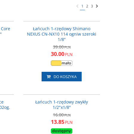
1
2
3
DART-332
ECNNX10C114I
ROMOCJA
PROMOCJA
 Core
Łańcuch 1-rzędowy Shimano
"
NEXUS CN-NX10 114 ogniw szeroki
1/8"
39.00
PLN
30.00
PLN
DO KOSZYKA
658164
LANTAYA
ROMOCJA
PROMOCJA
ce
Łańcuch 1-rzędowy zwykły
02og.
1/2"x1/8"
16.00
PLN
13.85
PLN