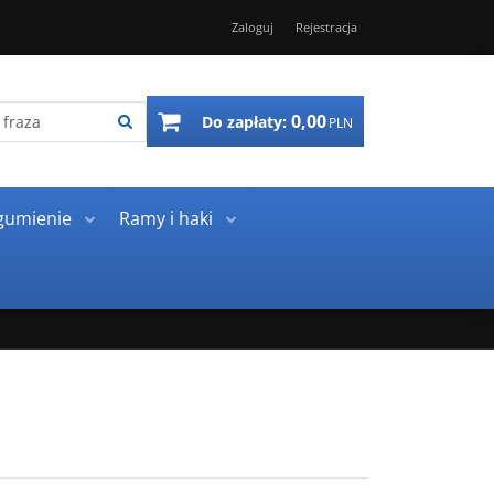
Zaloguj
Rejestracja
0,00
Do zapłaty:
PLN
gumienie
Ramy i haki