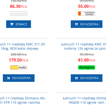
126.00
99.00
PLN
PLN
86.30
55.00
PLN
PLN
ZOBACZ
DO KOSZYKA
BX11AB118
NOWOŚĆ
PROMOCJA
P
uch 11-rzędowy KMC X11.93
Łańcuch 11-rzędowy KMC X
118og. BOX kolor olejowy
srebrny 126 ogniw ze spin
200.00
95.00
PLN
PLN
179.50
81.00
PLN
PLN
DO KOSZYKA
DO KOSZYKA
ICNHG90111116Q
CNHG6
PROMOCJA
P
uch 11-rzędowy Shimano HG-
Łańcuch 11-rzędowy Shim
01 XTR 116 ogniw +spinka
HG600 116 ogniw +pin