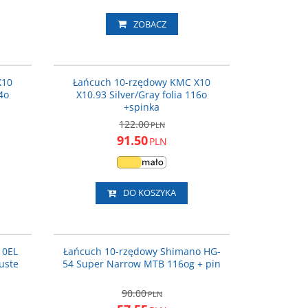
ZOBACZ
2611035
WPX10NB16
ROMOCJA
PROMOCJA
X10
Łańcuch 10-rzędowy KMC X10
4o
X10.93 Silver/Gray folia 116o
+spinka
122.00
PLN
91.50
PLN
DO KOSZYKA
2611034
CNHG54116I
ROMOCJA
PROMOCJA
10EL
Łańcuch 10-rzędowy Shimano HG-
uste
54 Super Narrow MTB 116og + pin
90.00
PLN