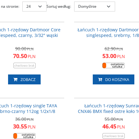
na stronie
:
Sortuj według
:
DART-777
PROMOCJA
P
uch 1-rzędowy Dartmoor Core
Łańcuch 1-rzędowy Dartmoor
lespeed, czarny, 3/32" wąski
singlespeed, srebrny, 1/8
90.00
62.90
PLN
PLN
70.50
53.00
PLN
PLN
ZOBACZ
DO KOSZYKA
LAN001
1/2x1/8"
PROMOCJA
P
cuch 1-rzędowy single TAYA
Łańcuch 1-rzędowy Sunra
Ilość biegów
:
1
ebrno-czarny 112og 1/2x1/8
CNX46 BMX fixed ostre koło 1
36.00
55.00
PLN
PLN
30.55
46.45
PLN
PLN