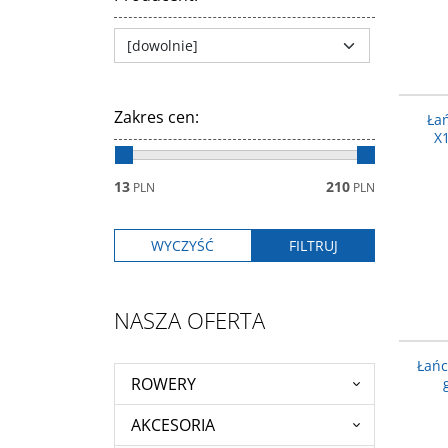
Zakres cen
:
Ła
X1
13
210
PLN
PLN
NASZA OFERTA
Łańc
ROWERY
AKCESORIA