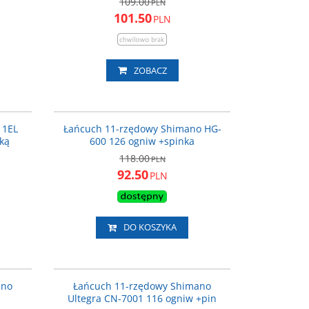
109.00
PLN
101.50
PLN
ZOBACZ
182019
ICNHG60111126QSB20
ROMOCJA
PROMOCJA
11EL
Łańcuch 11-rzędowy Shimano HG-
ką
600 126 ogniw +spinka
118.00
PLN
92.50
PLN
DO KOSZYKA
0111116
CNHG70111116
wersja OEM bez opakowania
ROMOCJA
PROMOCJA
ano
Łańcuch 11-rzędowy Shimano
Ilość biegów
:
11
Grupa osprzętu
:
ULTEGRA
Ultegra CN-7001 116 ogniw +pin