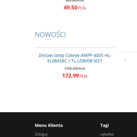
66.00
PLN
49.50
PLN
NOWOŚCI
8901231
NOWOŚĆ
PROMOCJA
Zestaw lamp Cateye AMPP 400S HL-
EL084SRC / TL-LD800B VIZ1
195.00
PLN
172.99
PLN
Menu Klienta
Tagi
Zaloguj
zębatka