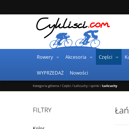
Rowery
Akcesoria
Części
Ka
WYPRZEDAŻ
Nowości
Kategoria główna
/
Części
/
Łańcuchy i spinki
/
Łańcuchy
Łań
FILTRY
Kolor