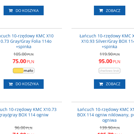
DO KOSZYKA
ZOBACZ
WPX10G116
PROMOCJA
P
ńcuch 10-rzędowy KMC X10
Łańcuch 10-rzędowy KMC 
0.73 Gray/Gray Folia 114o
X10.93 Silver/Gray BOX 11
+spinka
+spinka
105.00
119.90
PLN
PLN
75.00
95.00
PLN
PLN
DO KOSZYKA
ZOBACZ
IKMC-X10-D114
PROMOCJA
P
uch 10-rzędowy KMC X10.73
Łańcuch 10-rzędowy KMC X
gray/gray BOX 114 ogniw
BOX 114 ogniw niklowany, p
ogniwa
96.00
139.90
PLN
PLN