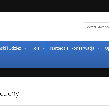
ski i Odzież
Koła
Narzędzia i konserwacja
O
cuchy