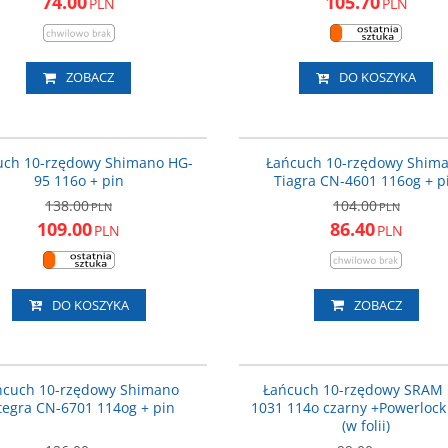
74.00
105.70
PLN
PLN
ZOBACZ
DO KOSZYKA
ICNHG95116I
CN
PROMOCJA
P
uch 10-rzędowy Shimano HG-
Łańcuch 10-rzędowy Shim
95 116o + pin
Tiagra CN-4601 116og + p
138.00
104.00
PLN
PLN
109.00
86.40
PLN
PLN
DO KOSZYKA
ZOBACZ
ICN6701114
SA92271
PROMOCJA
P
ńcuch 10-rzędowy Shimano
Łańcuch 10-rzędowy SRAM 
tegra CN-6701 114og + pin
1031 114o czarny +Powerloc
(w folii)