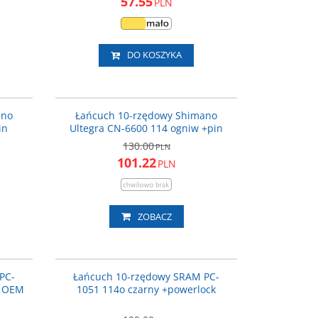
57.55
PLN
DO KOSZYKA
4601116
CN6600114I
ROMOCJA
PROMOCJA
ano
Łańcuch 10-rzędowy Shimano
in
Ultegra CN-6600 114 ogniw +pin
130.00
PLN
101.22
PLN
ZOBACZ
1114105
SA932712114105
ROMOCJA
PROMOCJA
PC-
Łańcuch 10-rzędowy SRAM PC-
k OEM
1051 114o czarny +powerlock