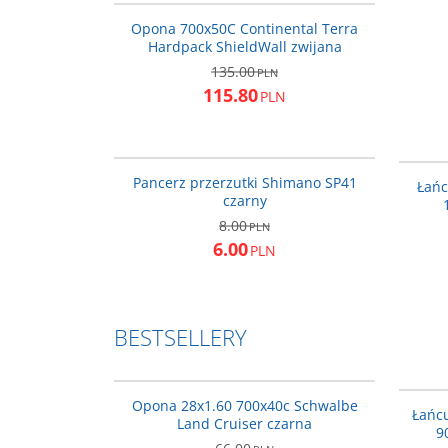
PROMOCJA
Opona 700x50C Continental Terra
Hardpack ShieldWall zwijana
135.00
PLN
115.80
PLN
Y60098580
PROMOCJA
Pancerz przerzutki Shimano SP41
Łańc
czarny
8.00
PLN
6.00
PLN
BESTSELLERY
29301795
BESTSELLER
PROMOCJA
Opona 28x1.60 700x40c Schwalbe
Łańc
Land Cruiser czarna
9