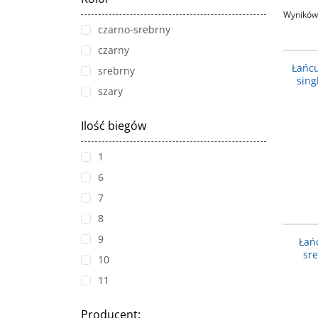
Wyników 
czarno-srebrny
czarny
Łańc
srebrny
sing
szary
Ilość biegów
1
6
7
8
9
Łań
sr
10
11
Producent
: