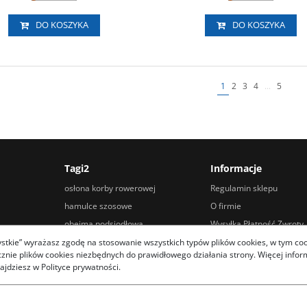
DO KOSZYKA
DO KOSZYKA
1
2
3
4
...
5
Tagi2
Informacje
osłona korby rowerowej
Regulamin sklepu
hamulce szosowe
O firmie
obejma podsiodłowa
Wysyłka Płatność Zwroty
hamulce hydrauliczne tarczowe
Porady
zystkie” wyrażasz zgodę na stosowanie wszystkich typów plików cookies, w tym coo
ie plików cookies niezbędnych do prawidłowego działania strony. Więcej informa
adapter kierownicy
Kontakt
ajdziesz w Polityce prywatności.
owtech