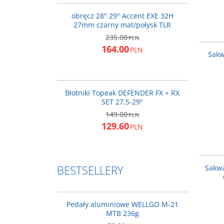
PROMOCJA
obręcz 28" 29" Accent EXE 32H
27mm czarny mat/połysk TLR
235.00
PLN
164.00
PLN
Sakw
T-TC9647
PROMOCJA
Błotniki Topeak DEFENDER FX + RX
SET 27,5-29"
149.00
PLN
129.60
PLN
BESTSELLERY
Sakwa
PED210
BESTSELLER
PROMOCJA
Pedały aluminiowe WELLGO M-21
MTB 236g