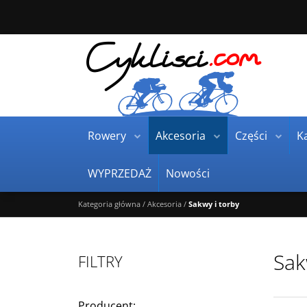
Rowery
Akcesoria
Części
Ka
WYPRZEDAŻ
Nowości
Kategoria główna
/
Akcesoria
/
Sakwy i torby
Sak
FILTRY
Producent
: