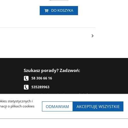
DO KOSZYKA
Szukasz porady? Zadzwoń:
58 306 66 16
535289963
Telefonicznie nie przyjmujemy zamówień,
kies statystycznych i
prosimy je składać przez sklep internetowy
ODMAWIAM
AKCEPTUJĘ WSZYSTKIE
cji o plikach cookies
Napisz:
sklep.cyklisci@gmail.com