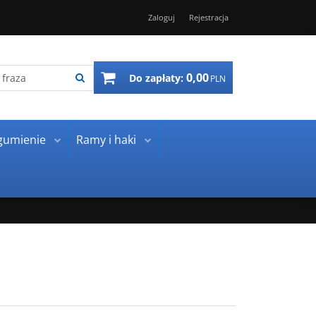
Zaloguj
Rejestracja
0,00
Do zapłaty:
PLN
gumienie
Ramy i haki