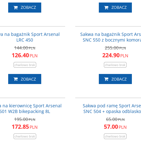
ZOBACZ
ZOBACZ
ART_450
PROMOCJA
PROMOCJA
DARMOWA 
a na bagażnik Sport Arsenal
Sakwa na bagażnik Sport Ar
LRC 450
SNC 550 z bocznymi komor
144.00
255.00
PLN
PLN
126.40
224.90
PLN
PLN
ZOBACZ
ZOBACZ
ART_601
PROMOCJA
P
 na kierownicę Sport Arsenal
Sakwa pod ramę Sport Arse
601 W2B bikepacking 8L
SNC 504 + opaska odblask
195.00
65.00
PLN
PLN
172.85
57.00
PLN
PLN