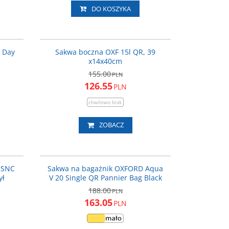
DO KOSZYKA
SAKS12
OXFORDOL986
ROMOCJA
NOWOŚĆ
PROMOCJA
 Day
Sakwa boczna OXF 15l QR, 39
x14x40cm
155.00
PLN
126.55
PLN
ZOBACZ
ART_508
OXFORDOL942
ROMOCJA
PROMOCJA
 SNC
Sakwa na bagażnik OXFORD Aqua
ył
V 20 Single QR Pannier Bag Black
188.00
PLN
163.05
PLN