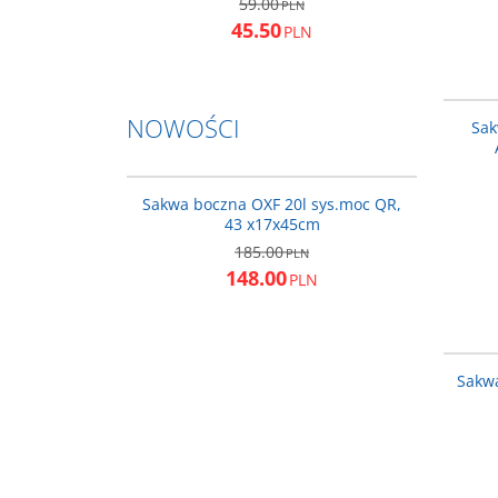
59.00
PLN
45.50
PLN
NOWOŚCI
Sak
OXFORDOL987
NOWOŚĆ
PROMOCJA
Sakwa boczna OXF 20l sys.moc QR,
43 x17x45cm
185.00
PLN
148.00
PLN
Sakw