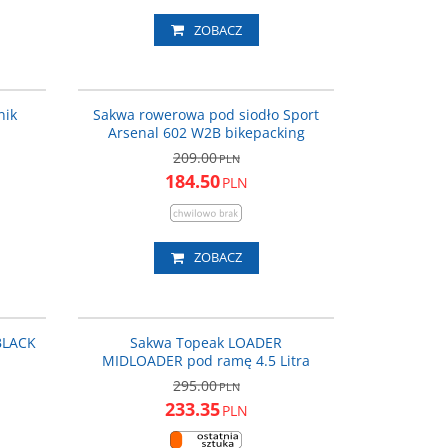
ZOBACZ
ART_560
ART_602
ROMOCJA
PROMOCJA
nik
Sakwa rowerowa pod siodło Sport
Arsenal 602 W2B bikepacking
209.00
PLN
184.50
PLN
ZOBACZ
TBP-BL1B
T-TBP-ML5B
ROMOCJA
PROMOCJA
BLACK
Sakwa Topeak LOADER
MIDLOADER pod ramę 4.5 Litra
295.00
PLN
233.35
PLN