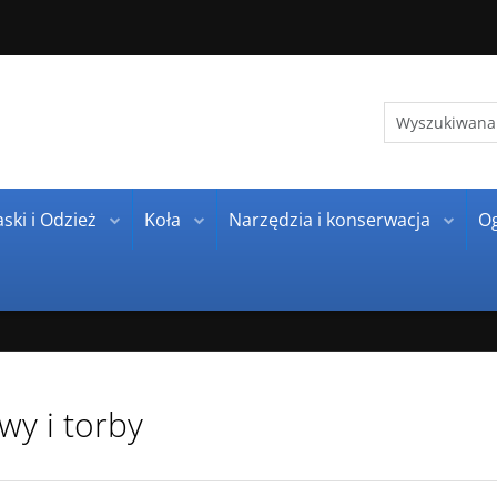
ski i Odzież
Koła
Narzędzia i konserwacja
O
wy i torby