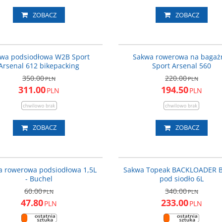
ZOBACZ
ZOBACZ
ART_612
PROMOCJA
DARMOWA DOSTAWA
P
wa podsiodłowa W2B Sport
Sakwa rowerowa na bagaż
Arsenal 612 bikepacking
Sport Arsenal 560
350.00
220.00
PLN
PLN
311.00
194.50
PLN
PLN
ZOBACZ
ZOBACZ
BC81530003
T-
PROMOCJA
P
a rowerowa podsiodłowa 1,5L
Sakwa Topeak BACKLOADER 
- Buchel
pod siodło 6L
60.00
340.00
PLN
PLN
47.80
233.00
PLN
PLN