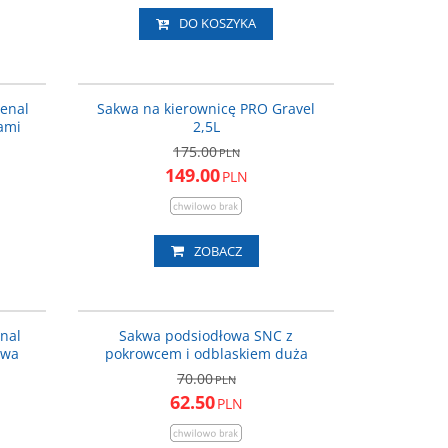
DO KOSZYKA
ART_550
PRBA0065
DOSTAWA
PROMOCJA
senal
Sakwa na kierownicę PRO Gravel
ami
2,5L
175.00
PLN
149.00
PLN
ZOBACZ
ART_504
ART_511
ROMOCJA
PROMOCJA
nal
Sakwa podsiodłowa SNC z
owa
pokrowcem i odblaskiem duża
70.00
PLN
62.50
PLN