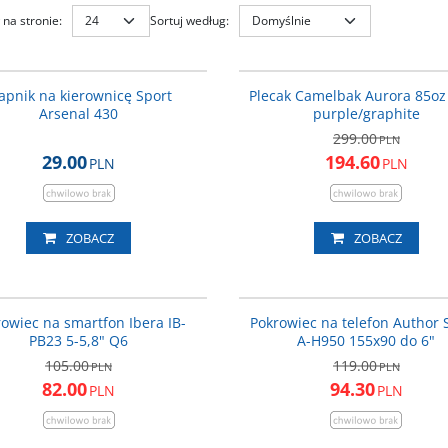
na stronie
:
Sortuj według
:
ART_430
C131
PROMOCJA
WY
pnik na kierownicę Sport
Plecak Camelbak Aurora 85oz
Arsenal 430
purple/graphite
299.00
PLN
29.00
194.60
PLN
PLN
ZOBACZ
ZOBACZ
SAI034
1
PROMOCJA
P
owiec na smartfon Ibera IB-
Pokrowiec na telefon Author 
PB23 5-5,8" Q6
A-H950 155x90 do 6"
105.00
119.00
PLN
PLN
82.00
94.30
PLN
PLN