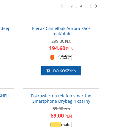
1
2
3
4
...
5
2.501000
C1312.401000
PRZEDAŻ
PROMOCJA
WYPRZEDAŻ
 deep
Plecak Camelbak Aurora 85oz
teal/pink
299.00
PLN
194.60
PLN
DO KOSZYKA
5-002640
T-TT9830B
ROMOCJA
PROMOCJA
SHELL
Pokrowiec na telefon smartfon
Smartphone Drybag 4 czarny
89.90
PLN
69.00
PLN