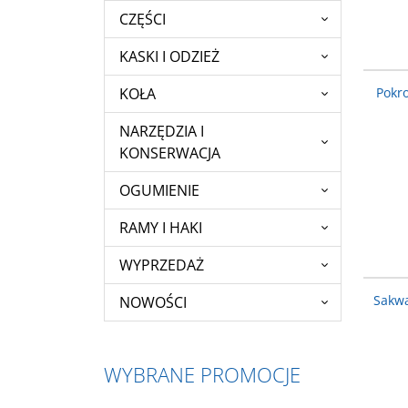
CZĘŚCI
KASKI I ODZIEŻ
KOŁA
Pokr
NARZĘDZIA I
KONSERWACJA
OGUMIENIE
RAMY I HAKI
WYPRZEDAŻ
Sakwa
NOWOŚCI
WYBRANE PROMOCJE
610-11-462_ACC