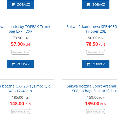
ZOBACZ
ZOBACZ
T-TRC006
PROMOCJA
P
owiec na torby TOPEAK Trunk
Sakwa 2-komorowa SPENCER
bag EXP i DXP
Tripper 20L
79.90
90.00
PLN
PLN
57.90
78.50
PLN
PLN
ZOBACZ
ZOBACZ
OXFORDOL987
NOWOŚĆ
PROMOCJA
P
 boczna OXF 20l sys.moc QR,
Sakwa boczna Sport Arsenal
43 x17x45cm
508 na bagażnik przód - t
185.00
159.00
PLN
PLN
148.00
139.00
PLN
PLN