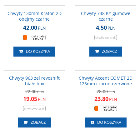
VLG-775-A
CC73801
Chwyty 130mm Kraton 2D
Chwyty 738 KY gumowe
obejmy czarne
czarne
42.00
4.50
PLN
PLN
DO KOSZYKA
ZOBACZ
CC96386
610-06-12_ACC
PROMOCJA
PROMOCJA
Chwyty 963 żel revoshift
Chwyty Accent COMET 2D
białe box
125mm czarno-czerwone
22.00
28.00
PLN
PLN
19.05
23.80
PLN
PLN
ZOBACZ
DO KOSZYKA
610-06-122_ACC
610-06-1283_ACC