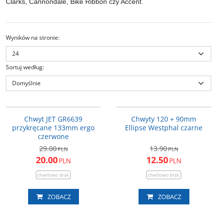
Clarks, Cannondale, Bike Ribbon czy Accent.
Wyników na stronie
:
Sortuj według
:
A776
509213
PROMOCJA
PROMOCJA
Chwyt JET GR6639
Chwyty 120 + 90mm
przykręcane 133mm ergo
Ellipse Westphal czarne
czerwone
29.00
13.90
PLN
PLN
20.00
12.50
PLN
PLN
ZOBACZ
ZOBACZ