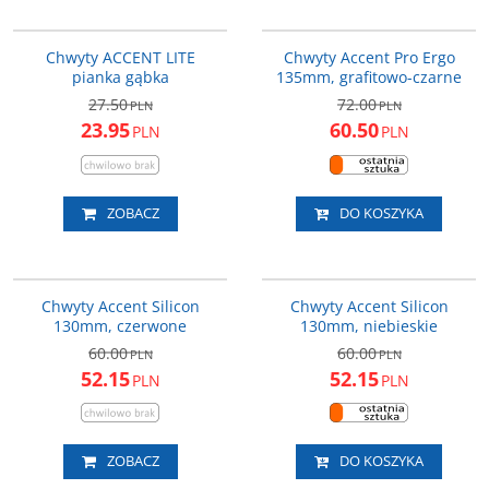
610-06-17a_ACC
610-06-14_ACC
PROMOCJA
PROMOCJA
Chwyty ACCENT LITE
Chwyty Accent Pro Ergo
pianka gąbka
135mm, grafitowo-czarne
27.50
72.00
PLN
PLN
23.95
60.50
PLN
PLN
ZOBACZ
DO KOSZYKA
610-11-004_ACC
610-11-006_ACC
NOWOŚĆ
PROMOCJA
NOWOŚĆ
PROMOCJA
Chwyty Accent Silicon
Chwyty Accent Silicon
130mm, czerwone
130mm, niebieskie
60.00
60.00
PLN
PLN
52.15
52.15
PLN
PLN
ZOBACZ
DO KOSZYKA