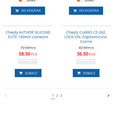
DO KOSZYKA
DO KOSZYKA
33-402033
CLA-CE-242
PROMOCJA
PROMOCJA
Chwyty AUTHOR SILICONE
Chwyty CLARKS CE-242,
ELITE 130mm czerwone
LOCK-ON, Ergonomiczne,
Czarne
72.00
42.00
PLN
PLN
58.50
36.50
PLN
PLN
ZOBACZ
ZOBACZ
1
2
3