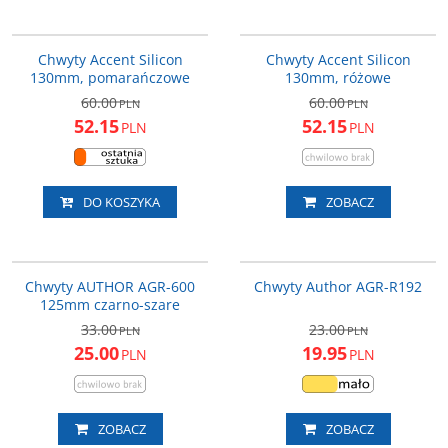
610-11-002_ACC
610-11-008_ACC
NOWOŚĆ
PROMOCJA
NOWOŚĆ
PROMOCJA
Chwyty Accent Silicon
Chwyty Accent Silicon
130mm, pomarańczowe
130mm, różowe
60.00
60.00
PLN
PLN
52.15
52.15
PLN
PLN
DO KOSZYKA
ZOBACZ
33-452002
AGR-R192
PROMOCJA
PROMOCJA
Chwyty AUTHOR AGR-600
Chwyty Author AGR-R192
125mm czarno-szare
33.00
23.00
PLN
PLN
25.00
19.95
PLN
PLN
ZOBACZ
ZOBACZ