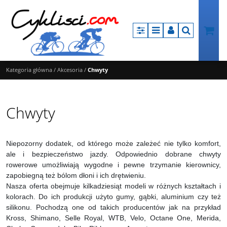
Panel
Menu
Panel
Szukaj
Kategoria główna
/
Akcesoria
/
Chwyty
Chwyty
Niepozorny dodatek, od którego może zależeć nie tylko komfort,
ale i bezpieczeństwo jazdy. Odpowiednio dobrane chwyty
rowerowe umożliwiają wygodne i pewne trzymanie kierownicy,
zapobiegną też bólom dłoni i ich drętwieniu.
Nasza oferta obejmuje kilkadziesiąt modeli w różnych kształtach i
kolorach. Do ich produkcji użyto gumy, gąbki, aluminium czy też
silikonu. Pochodzą one od takich producentów jak na przykład
Kross, Shimano, Selle Royal, WTB, Velo, Octane One, Merida,