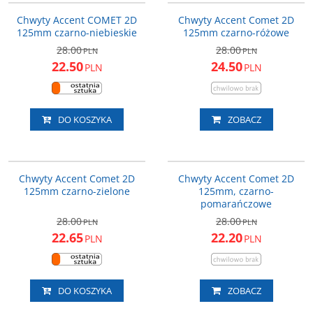
PROMOCJA
PROMOCJA
Chwyty Accent COMET 2D
Chwyty Accent Comet 2D
125mm czarno-niebieskie
125mm czarno-różowe
28.00
28.00
PLN
PLN
22.50
24.50
PLN
PLN
DO KOSZYKA
ZOBACZ
610-06-124_ACC
610-06-1281_ACC
PROMOCJA
PROMOCJA
Chwyty Accent Comet 2D
Chwyty Accent Comet 2D
125mm czarno-zielone
125mm, czarno-
pomarańczowe
28.00
28.00
PLN
PLN
22.65
22.20
PLN
PLN
DO KOSZYKA
ZOBACZ