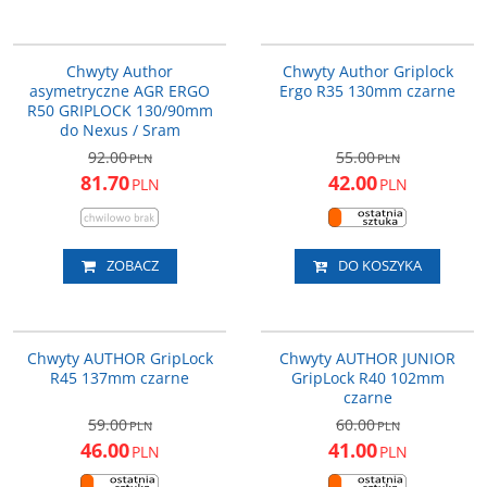
33-452050
33-452049
PROMOCJA
PROMOCJA
Chwyty Author
Chwyty Author Griplock
asymetryczne AGR ERGO
Ergo R35 130mm czarne
R50 GRIPLOCK 130/90mm
do Nexus / Sram
92.00
55.00
PLN
PLN
81.70
42.00
PLN
PLN
ZOBACZ
DO KOSZYKA
33-452057
33-455025
PROMOCJA
PROMOCJA
Chwyty AUTHOR GripLock
Chwyty AUTHOR JUNIOR
R45 137mm czarne
GripLock R40 102mm
czarne
59.00
60.00
PLN
PLN
46.00
41.00
PLN
PLN