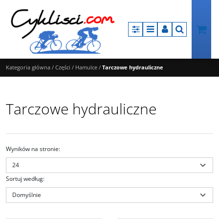
Panel
Menu
Panel
Szukaj
Kategoria główna
/
Części
/
Hamulce
/
Tarczowe hydrauliczne
Tarczowe hydrauliczne
Wyników na stronie
:
Sortuj według
:
EMT200KLFPRA100
MT200F850