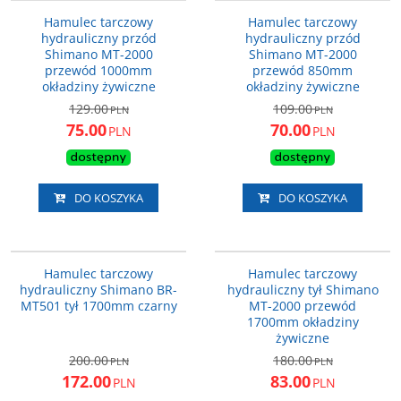
PROMOCJA
PROMOCJA
Hamulec tarczowy
Hamulec tarczowy
hydrauliczny przód
hydrauliczny przód
Shimano MT-2000
Shimano MT-2000
przewód 1000mm
przewód 850mm
okładziny żywiczne
okładziny żywiczne
129.00
109.00
PLN
PLN
75.00
70.00
PLN
PLN
DO KOSZYKA
DO KOSZYKA
MT501R170
EMT200KRRXRA170
PROMOCJA
PROMOCJA
Hamulec tarczowy
Hamulec tarczowy
hydrauliczny Shimano BR-
hydrauliczny tył Shimano
MT501 tył 1700mm czarny
MT-2000 przewód
1700mm okładziny
żywiczne
200.00
180.00
PLN
PLN
172.00
83.00
PLN
PLN