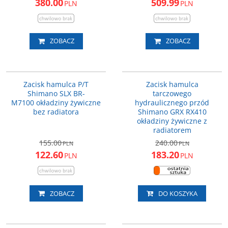
380.00
509.99
PLN
PLN
ZOBACZ
ZOBACZ
BRM7100MPRX
IBRRX410F6RF
PROMOCJA
PROMOCJA
Zacisk hamulca P/T
Zacisk hamulca
Shimano SLX BR­
tarczowego
M7100 okładziny żywiczne
hydraulicznego przód
bez radiatora
Shimano GRX RX410
okładziny żywiczne z
radiatorem
155.00
240.00
PLN
PLN
122.60
183.20
PLN
PLN
ZOBACZ
DO KOSZYKA
IBRRX410RDRF
IBR4770F6RF