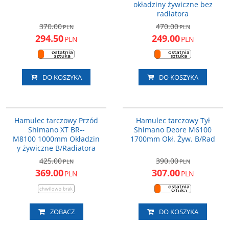
okładziny żywiczne bez
radiatora
370.00
470.00
PLN
PLN
294.50
249.00
PLN
PLN
DO KOSZYKA
DO KOSZYKA
M8100JLFPRA100
EM61001JRRXRA170
PROMOCJA
PROMOCJA
Hamulec tarczowy Przód
Hamulec tarczowy Tył
DARMOWA DOSTAWA
DARMOWA DOSTAWA
Shimano XT BR-­
Shimano Deore M6100
M8100 1000mm Okładzin
1700mm Okł. Żyw. B/Rad
y żywiczne B/Radiatora
425.00
390.00
PLN
PLN
369.00
307.00
PLN
PLN
ZOBACZ
DO KOSZYKA