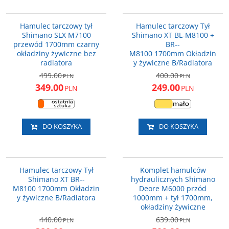
M7100JRRXRA170
M8100R170
Uwaga: Cena promocyjna
PROMOCJA
PROMOCJA
obowiązuje wyłącznie dla
Hamulec tarczowy tył
Hamulec tarczowy Tył
DARMOWA DOSTAWA
DARMOWA DOSTAWA
zamówień złożonych drogą
Shimano SLX M7100
Shimano XT BL-M8100 +
elektroniczną.
przewód 1700mm czarny
BR-­
okładziny żywiczne bez
M8100 1700mm Okładzin
radiatora
y żywiczne B/Radiatora
499.00
400.00
PLN
PLN
349.00
249.00
PLN
PLN
DO KOSZYKA
DO KOSZYKA
M8100JRRXRA170
M6000P+T
PROMOCJA
PROMOCJA
Hamulec tarczowy Tył
Komplet hamulców
DARMOWA DOSTAWA
DARMOWA DOSTAWA
Shimano XT BR-­
hydraulicznych Shimano
M8100 1700mm Okładzin
Deore M6000 przód
y żywiczne B/Radiatora
1000mm + tył 1700mm,
okładziny żywiczne
440.00
639.00
PLN
PLN