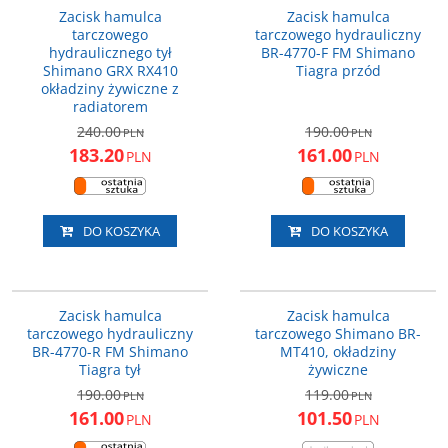
PROMOCJA
PROMOCJA
Zacisk hamulca
Zacisk hamulca
tarczowego
tarczowego hydrauliczny
hydraulicznego tył
BR-4770-F FM Shimano
Shimano GRX RX410
Tiagra przód
okładziny żywiczne z
radiatorem
240.00
190.00
PLN
PLN
183.20
161.00
PLN
PLN
DO KOSZYKA
DO KOSZYKA
IBR4770RDRF
EBRMT410MPRXL
PROMOCJA
PROMOCJA
Zacisk hamulca
Zacisk hamulca
tarczowego hydrauliczny
tarczowego Shimano BR­-
BR-4770-R FM Shimano
MT410, okładziny
Tiagra tył
żywiczne
190.00
119.00
PLN
PLN
161.00
101.50
PLN
PLN