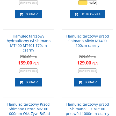
ZOBACZ
DO KOSZYKA
EMT4102JGRXRA170
EMT4102JHFPRA100
PROMOCJA
PROMOCJA
Hamulec tarczowy
Hamulec tarczowy przód
hydrauliczny tył Shimano
Shimano Alivio MT400
MT400 MT401 170cm
100cm czarny
czarny
230.00
209.00
PLN
PLN
139.00
129.00
PLN
PLN
ZOBACZ
ZOBACZ
M61001JLFPRA100
M7100JLFPRA100
Uwaga: Cena promocyjna
PROMOCJA
PROMOCJA
obowiązuje wyłącznie dla
Hamulec tarczowy Przód
Hamulec tarczowy przód
DARMOWA DOSTAWA
DARMOWA DOSTAWA
zamówień złożonych drogą
Shimano Deore M6100
Shimano SLX M7100
elektroniczną.
1000mm Okł. Żyw. B/Rad
przewód 1000mm czarny