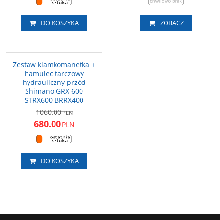
DO KOSZYKA
ZOBACZ
RX4001DLF6SC100A
PROMOCJA
Zestaw klamkomanetka +
DARMOWA DOSTAWA
hamulec tarczowy
hydrauliczny przód
Shimano GRX 600
STRX600 BRRX400
1060.00
PLN
680.00
PLN
DO KOSZYKA