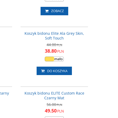
ZOBACZ
0193002
EL0193009
ROMOCJA
PROMOCJA
Koszyk bidonu Elite Ala Grey Skin,
Soft Touch
44.00
PLN
38.80
PLN
DO KOSZYKA
9225D25
EL0061676
ROMOCJA
PROMOCJA
zarny
Koszyk bidonu ELITE Custom Race
Czarny Mat
56.00
PLN
49.50
PLN