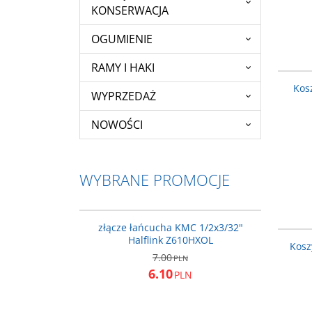
KONSERWACJA
OGUMIENIE
RAMY I HAKI
Kos
WYPRZEDAŻ
NOWOŚCI
WYBRANE PROMOCJE
781008
PROMOCJA
złącze łańcucha KMC 1/2x3/32"
Halflink Z610HXOL
Kosz
7.00
PLN
6.10
PLN
PIAO19