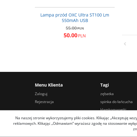
OXFORDLD760
NOWOŚĆ
PROMOCJA
Lampa przód OXC Ultra ST100 Lm
550mAh USB
55.00
PLN
50.00
PLN
Menu Klienta
Tagi
Zaloguj
zębatka
Rejestracja
spinka do łańcucha
klamkomanetki
widelec rowerowy
Na naszej stronie wykorzystujemy pliki cookies. Klikając „Akceptuję ws
reklamowych. Klikając „Odmawiam” wyrażasz zgodę na stosowanie wyłączn
sakwa podsiodłowa
zn
klucz do suportu holl