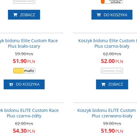
ZOBACZ
DO KOSZYKA
EL0140652
EL
PROMOCJA
P
yk bidonu Elite Custom Race
Koszyk bidonu Elite Custom
Plus biało-szary
Plus czarno-biały
59.90
62.00
PLN
PLN
51.90
52.00
PLN
PLN
DO KOSZYKA
ZOBACZ
EL0140646
EL
PROMOCJA
P
yk bidonu ELITE Custom Race
Koszyk bidonu ELITE Custom
Plus czarno-żółty
Plus czerwono-biały
62.00
59.00
PLN
PLN
54.30
51.90
PLN
PLN