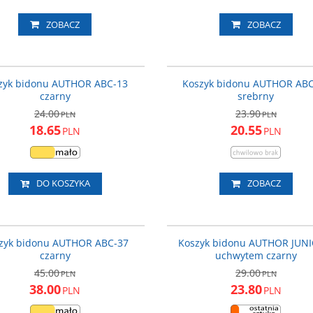
ZOBACZ
ZOBACZ
14-000201
1
PROMOCJA
P
zyk bidonu AUTHOR ABC-13
Koszyk bidonu AUTHOR AB
czarny
srebrny
24.00
23.90
PLN
PLN
18.65
20.55
PLN
PLN
DO KOSZYKA
ZOBACZ
14-000166
1
PROMOCJA
P
zyk bidonu AUTHOR ABC-37
Koszyk bidonu AUTHOR JUNI
czarny
uchwytem czarny
45.00
29.00
PLN
PLN
38.00
23.80
PLN
PLN