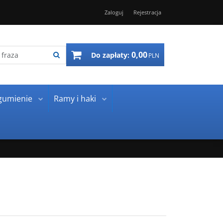
Zaloguj
Rejestracja
0,00
Do zapłaty:
PLN
gumienie
Ramy i haki