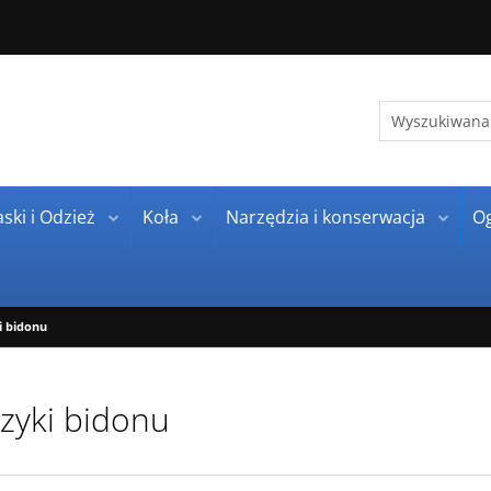
ski i Odzież
Koła
Narzędzia i konserwacja
O
i bidonu
zyki bidonu