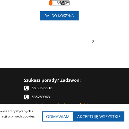
DO KOSZYKA
Szukasz porady? Zadzwoń:
58 306 66 16
535289963
Telefonicznie nie przyjmujemy zamówień,
kies statystycznych i
prosimy je składać przez sklep internetowy
ODMAWIAM
AKCEPTUJĘ WSZYSTKIE
cji o plikach cookies
Napisz:
sklep.cyklisci@gmail.com