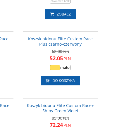
ZOBACZ
0140643
EL0140657
ROMOCJA
PROMOCJA
 Race
Koszyk bidonu Elite Custom Race
Plus czarno-czerwony
62.00
PLN
52.05
PLN
DO KOSZYKA
0140655
EL0140665
ROMOCJA
PROMOCJA
 Race
Koszyk bidonu Elite Custom Race+
Shiny Green Violet
85.00
PLN
72.24
PLN