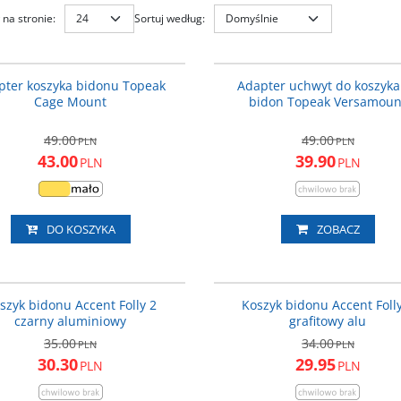
na stronie
:
Sortuj według
:
T-TCM01
PROMOCJA
P
pter koszyka bidonu Topeak
Adapter uchwyt do koszyka
Cage Mount
bidon Topeak Versamoun
49.00
49.00
PLN
PLN
43.00
39.90
PLN
PLN
DO KOSZYKA
ZOBACZ
610-05-30_ACC
610-0
PROMOCJA
P
szyk bidonu Accent Folly 2
Koszyk bidonu Accent Foll
czarny aluminiowy
grafitowy alu
35.00
34.00
PLN
PLN
30.30
29.95
PLN
PLN