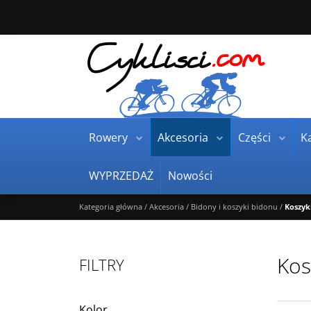
Rowery
Akcesoria
Części
Ka
WYPRZEDAŻ
Nowości
Kategoria główna
/
Akcesoria
/
Bidony i koszyki bidonu
/
Koszyk
Kos
FILTRY
Kolor