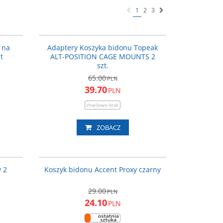
1
2
3
T-TVM01
T-TAPM01
ROMOCJA
PROMOCJA
 na
Adaptery Koszyka bidonu Topeak
t
ALT-POSITION CAGE MOUNTS 2
szt.
65.00
PLN
39.70
PLN
ZOBACZ
5-31_ACC
610-05-23_ACC
ROMOCJA
PROMOCJA
y 2
Koszyk bidonu Accent Proxy czarny
29.00
PLN
24.10
PLN