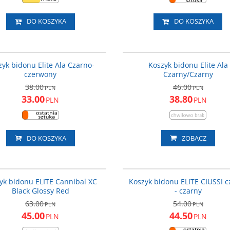
DO KOSZYKA
DO KOSZYKA
EL0193001
EL
PROMOCJA
P
zyk bidonu Elite Ala Czarno-
Koszyk bidonu Elite Ala
czerwony
Czarny/Czarny
38.00
46.00
PLN
PLN
33.00
38.80
PLN
PLN
DO KOSZYKA
ZOBACZ
EL0175005
EL0
PROMOCJA
P
yk bidonu ELITE Cannibal XC
Koszyk bidonu ELITE CIUSSI c
Black Glossy Red
- czarny
63.00
54.00
PLN
PLN
45.00
44.50
PLN
PLN