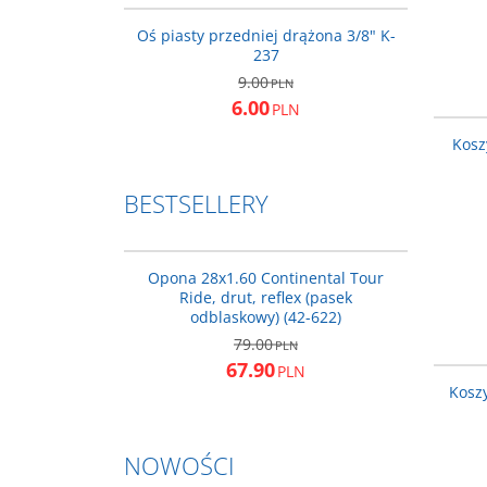
PROMOCJA
Oś piasty przedniej drążona 3/8" K-
237
9.00
PLN
6.00
PLN
Kosz
BESTSELLERY
CO0101167
BESTSELLER
PROMOCJA
Opona 28x1.60 Continental Tour
Ride, drut, reflex (pasek
odblaskowy) (42-622)
79.00
PLN
67.90
PLN
Kosz
NOWOŚCI