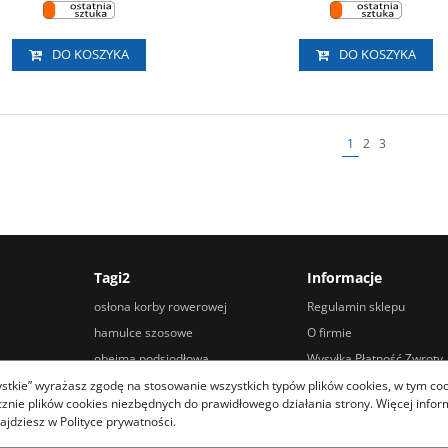
DO KOSZYKA
DO KOSZYKA
1
2
3
Tagi2
Informacje
osłona korby rowerowej
Regulamin sklepu
hamulce szosowe
O firmie
obejma podsiodłowa
Wysyłka Płatność Zwroty
hamulce hydrauliczne tarczowe
Porady
zystkie” wyrażasz zgodę na stosowanie wszystkich typów plików cookies, w tym coo
ie plików cookies niezbędnych do prawidłowego działania strony. Więcej informa
adapter kierownicy
Kontakt
ajdziesz w Polityce prywatności.
owtech