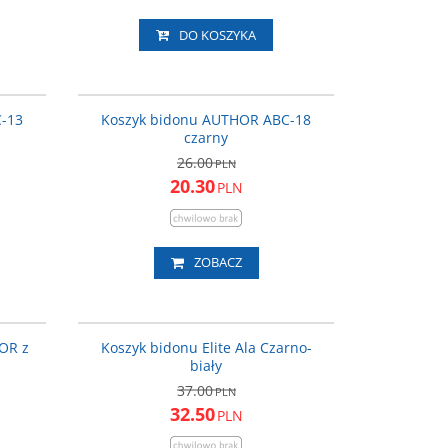
DO KOSZYKA
4-000200
14-000225
ROMOCJA
PROMOCJA
C-13
Koszyk bidonu AUTHOR ABC-18
czarny
26.00
PLN
20.30
PLN
ZOBACZ
4-000989
EL0193003
ROMOCJA
PROMOCJA
OR z
Koszyk bidonu Elite Ala Czarno-
biały
37.00
PLN
32.50
PLN