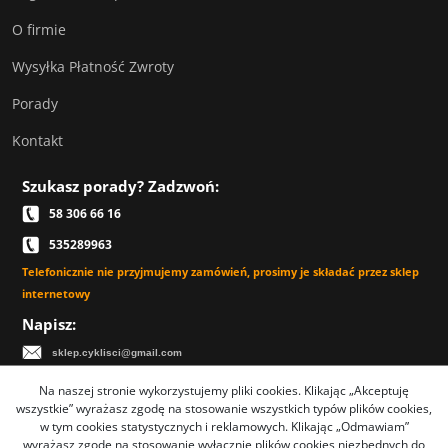
O firmie
Wysyłka Płatność Zwroty
Porady
Kontakt
Szukasz porady? Zadzwoń:
58 306 66 16
535289963
Telefonicznie nie przyjmujemy zamówień, prosimy je składać przez sklep
internetowy
Napisz:
sklep.cyklisci@gmail.com
Na naszej stronie wykorzystujemy pliki cookies. Klikając „Akceptuję
wszystkie” wyrażasz zgodę na stosowanie wszystkich typów plików cookies,
w tym cookies statystycznych i reklamowych. Klikając „Odmawiam”
Sklep rowerowy Cyklisci.com - TYSAR Jacek Tysarczyk
wyrażasz zgodę na stosowanie wyłącznie plików cookies niezbędnych do