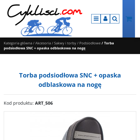
Menu
Panel
Szukaj
Kategoria główna
/
Akcesoria
/
Sakwy i torby
/
Podsiodłowe
/
Torba
podsiodłowa SNC + opaska odblaskowa na nogę
Torba podsiodłowa SNC + opaska
odblaskowa na nogę
Kod produktu
:
ART_506