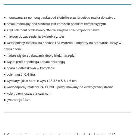
■ mocowana za pomocą paska pod siodełko oraz drugiego paska do sztycy
■ pasek mocujący pod siodełko jest zarazem paskiem kompresyjnym
■ z tyłu element odblaskowy 3M dla zwiększenia bezpieczeństwa
■ miejsce do zaczepienia światełka z tyłu
■ wzmocniony materiał na spodzie i na wierzchu, odporny na przetarcia, łatwy w
czyszczeniu
■ nadaje się do spakowania dętki, łatek, narzędzi
■ wąski profil zapobiega zahaczaniu nogą
■ opaska odblaskowa w komplecie
■ pojemność: 0,4 litra
■ wymiary: (dł. x szer. x wys.) 16-18 x 5-6 x 6 cm
■ wodoodporny materiał PAD / PVC, podgumowany na wewnętrznej stronie
■ kolor: ciemnoszary z czarnym
■ gwarancja 2 lata