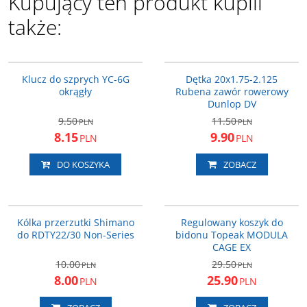
Kupujący ten produkt kupili
także:
YC-6G
20DV
PROMOCJA
PROMOCJA
Klucz do szprych YC-6G
Dętka 20x1.75-2.125
okrągły
Rubena zawór rowerowy
Dunlop DV
9.50
11.50
PLN
PLN
8.15
9.90
PLN
PLN
DO KOSZYKA
ZOBACZ
Y56398100
T-TMD05B
PROMOCJA
PROMOCJA
Kólka przerzutki Shimano
Regulowany koszyk do
do RDTY22/30 Non-Series
bidonu Topeak MODULA
CAGE EX
10.00
29.50
PLN
PLN
8.00
25.90
PLN
PLN