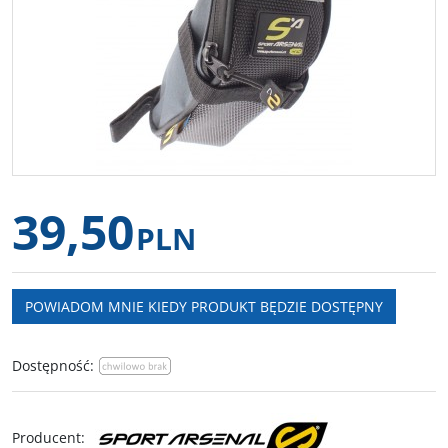
39,50
PLN
POWIADOM MNIE KIEDY PRODUKT BĘDZIE DOSTĘPNY
Dostępność
:
Producent
: