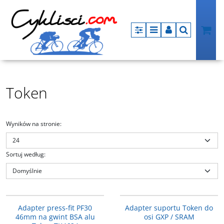
Panel
Menu
Panel
Szukaj
Token
Wyników na stronie
:
Sortuj według
:
926638
R241
PROMOCJA
PROMOCJA
Adapter press-fit PF30
Adapter suportu Token do
46mm na gwint BSA alu
osi GXP / SRAM