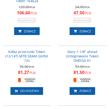
Token TK4624
120.00
54.00
PLN
PLN
106.60
47.50
PLN
PLN
ZOBACZ
ZOBACZ
TK1724PX
OMEGAA1
PROMOCJA
PROMOCJA
Kółka przerzutki Token
Stery 1-1/8" ahead
(12/14T) MTB SRAM GX/NX
zintegrowane Token
12s
OMEGA A1
95.00
93.00
PLN
PLN
81.27
81.50
PLN
PLN
DO KOSZYKA
ZOBACZ
848411
A138
PROMOCJA
PROMOCJA