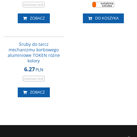
ZOBACZ
DO KOSZYKA
634TOK
Śruby do tarcz
mechanizmu korbowego
aluminiowe TOKEN różne
kolory
6.27
PLN
ZOBACZ