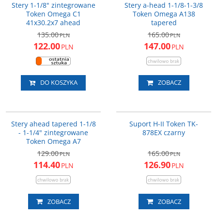
Stery 1-1/8" zintegrowane
Stery a-head 1-1/8-1-3/8
Token Omega C1
Token Omega A138
41x30.2x7 ahead
tapered
135.00
165.00
PLN
PLN
122.00
147.00
PLN
PLN
DO KOSZYKA
ZOBACZ
OMEGA-A7
TK878EXL
Uwaga: Cena promocyjna
PROMOCJA
PROMOCJA
obowiązuje wyłącznie dla
Stery ahead tapered 1-1/8
Suport H-II Token TK-
zamówień złożonych drogą
- 1-1/4" zintegrowane
878EX czarny
elektroniczną.
Token Omega A7
129.00
165.00
PLN
PLN
114.40
126.90
PLN
PLN
ZOBACZ
ZOBACZ