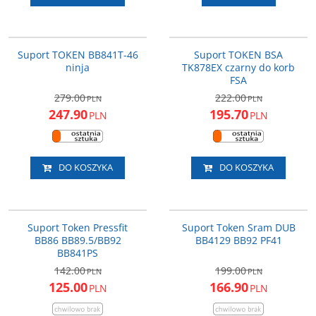
BB841T-46
TK878EX-FSA
PROMOCJA
PROMOCJA
Suport TOKEN BB841T-46
Suport TOKEN BSA
DARMOWA DOSTAWA
ninja
TK878EX czarny do korb
FSA
279.00
222.00
PLN
PLN
247.90
195.70
PLN
PLN
DO KOSZYKA
DO KOSZYKA
BB841PS
BB4129SR
PROMOCJA
PROMOCJA
Suport Token Pressfit
Suport Token Sram DUB
BB86 BB89.5/BB92
BB4129 BB92 PF41
BB841PS
142.00
199.00
PLN
PLN
125.00
166.90
PLN
PLN