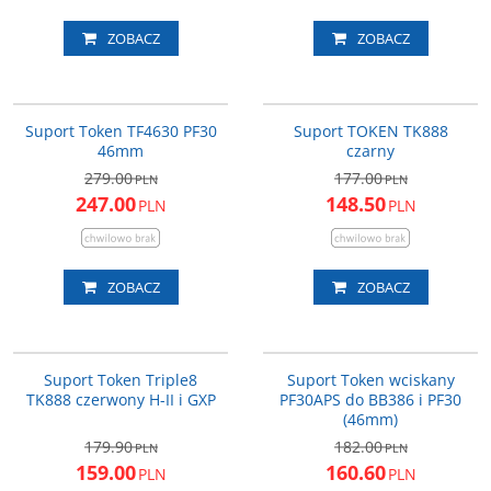
ZOBACZ
ZOBACZ
TF4630
TK888L
Uwaga: Cena promocyjna
PROMOCJA
PROMOCJA
obowiązuje wyłącznie dla
Suport Token TF4630 PF30
Suport TOKEN TK888
DARMOWA DOSTAWA
zamówień złożonych drogą
46mm
czarny
elektroniczną.
279.00
177.00
PLN
PLN
247.00
148.50
PLN
PLN
ZOBACZ
ZOBACZ
TK888
BB386PS
PROMOCJA
PROMOCJA
Suport Token Triple8
Suport Token wciskany
TK888 czerwony H-II i GXP
PF30APS do BB386 i PF30
(46mm)
179.90
182.00
PLN
PLN
159.00
160.60
PLN
PLN