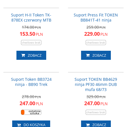
TK878EXR
BB841T-41
Uwaga: Cena promocyjna
Uwaga: Cena promocyjna
PROMOCJA
PROMOCJA
obowiązuje wyłącznie dla
obowiązuje wyłącznie dla
Suport H-II Token TK-
Suport Press Fit TOKEN
zamówień złożonych drogą
zamówień złożonych drogą
878EX czerwony MTB
BB841T-41 ninja
elektroniczną.
elektroniczną.
174.00
259.00
PLN
PLN
153.50
229.00
PLN
PLN
ZOBACZ
ZOBACZ
BB3724
BB4629
PROMOCJA
PROMOCJA
Suport Token BB3724
Suport TOKEN BB4629
DARMOWA DOSTAWA
DARMOWA DOSTAWA
ninja - BB90 Trek
ninja PF30 46mm DUB
mufa 68/73
278.00
329.00
PLN
PLN
247.00
247.00
PLN
PLN
DO KOSZYKA
ZOBACZ