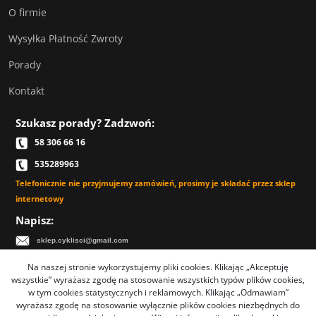
O firmie
Wysyłka Płatność Zwroty
Porady
Kontakt
Szukasz porady? Zadzwoń:
58 306 66 16
535289963
Telefonicznie nie przyjmujemy zamówień, prosimy je składać przez sklep
internetowy
Napisz:
sklep.cyklisci@gmail.com
Na naszej stronie wykorzystujemy pliki cookies. Klikając „Akceptuję
wszystkie” wyrażasz zgodę na stosowanie wszystkich typów plików cookies,
w tym cookies statystycznych i reklamowych. Klikając „Odmawiam”
Sklep rowerowy Cyklisci.com - TYSAR Jacek Tysarczyk
wyrażasz zgodę na stosowanie wyłącznie plików cookies niezbędnych do