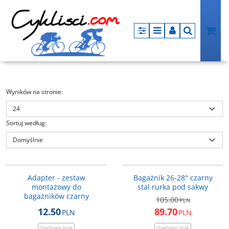
Panel
Menu
Panel
Szukaj
Wyników na stronie
:
Sortuj według
:
KM02
BAG039
PROMOCJA
Adapter - zestaw
Bagażnik 26-28" czarny
montażowy do
stal rurka pod sakwy
bagażników czarny
105.00
PLN
12.50
89.70
PLN
PLN