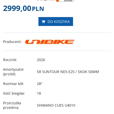
2999,00
PLN
DO KOSZYKA
Producent
:
Rocznik
:
2026
Amortyzator
SR SUNTOUR NEX-E25 / SKOK 50MM
(przód)
:
Rozmiar kół
:
28"
Ilość biegów
:
18
Przerzutka
SHIMANO CUES U4010
przednia
: