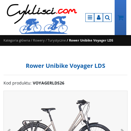
Menu
Panel
Szukaj
Kategoria główna
/
Rowery
/
Turystyczne
/
Rower Unibike Voyager LDS
Rower Unibike Voyager LDS
Kod produktu
:
VOYAGERLDS26
<
>