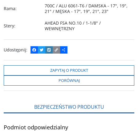
700C / ALU 6061-T6 / DAMSKA - 17", 19",
Rama
:
21" / MĘSKA - 17", 19", 21", 23"
AHEAD FSA NO.10 / 1-1/8" /
Stery
:
WEWNĘTRZNY
Udostępnij
:
F
T
W
C
P
a
w
y
o
o
c
i
k
p
d
e
t
o
y
z
b
t
p
L
i
ZAPYTAJ O PRODUKT
o
e
i
e
o
r
n
l
PORÓWNAJ
k
k
s
i
ę
BEZPIECZEŃSTWO PRODUKTU
Podmiot odpowiedzialny