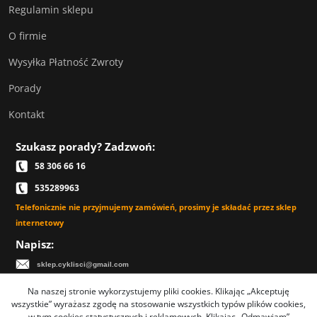
Regulamin sklepu
O firmie
Wysyłka Płatność Zwroty
Porady
Kontakt
Szukasz porady? Zadzwoń:
58 306 66 16
535289963
Telefonicznie nie przyjmujemy zamówień, prosimy je składać przez sklep
internetowy
Napisz:
sklep.cyklisci@gmail.com
Na naszej stronie wykorzystujemy pliki cookies. Klikając „Akceptuję
wszystkie” wyrażasz zgodę na stosowanie wszystkich typów plików cookies,
w tym cookies statystycznych i reklamowych. Klikając „Odmawiam”