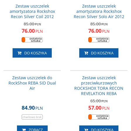
PROMOCJA
PROMOCJA
Zestaw uszczelek
Zestaw uszczelek
amortyzatora Rockshox
amortyzatora Rockshox
Recon Silver Coil 2012
Recon Silver Solo Air 2012
85.00
85.00
PLN
PLN
76.00
76.00
PLN
PLN
DO KOSZYKA
DO KOSZYKA
RS004315032080
RS114310290000
PROMOCJA
Zestaw uszczelek do
Zestaw uszczelek
RockShox REBA SID Dual
przeciwkurzowych
Air
ROCKSHOX TORA RECON
REVELATION REBA
65.00
PLN
84.90
57.00
PLN
PLN
ZOBACZ
DO KOSZYKA