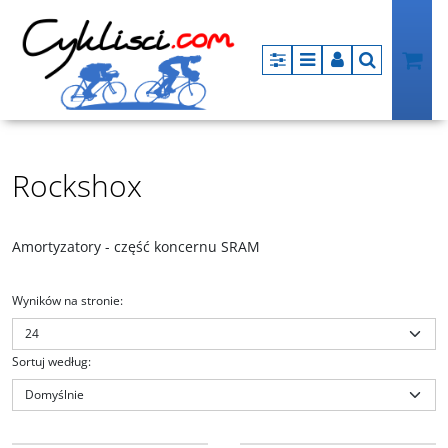
Panel
Menu
Panel
Szukaj
Rockshox
Amortyzatory - część koncernu SRAM
Wyników na stronie
:
Sortuj według
:
RS004315032010
RS004315032020