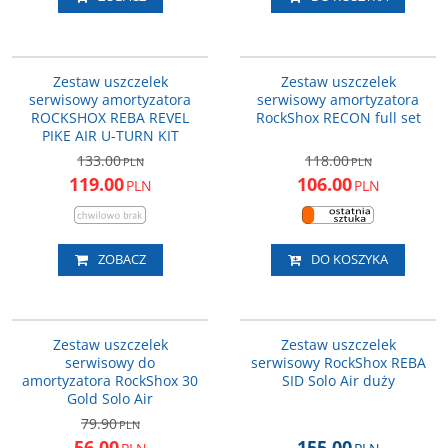
RS114015263000
RS114018016000
PROMOCJA
PROMOCJA
Zestaw uszczelek
Zestaw uszczelek
serwisowy amortyzatora
serwisowy amortyzatora
ROCKSHOX REBA REVEL
RockShox RECON full set
PIKE AIR U-TURN KIT
133.00
118.00
PLN
PLN
119.00
106.00
PLN
PLN
ZOBACZ
DO KOSZYKA
RS004315032400
RS114018018001
PROMOCJA
Zestaw uszczelek
Zestaw uszczelek
serwisowy do
serwisowy RockShox REBA
amortyzatora RockShox 30
SID Solo Air duży
Gold Solo Air
79.90
PLN
56.00
155.00