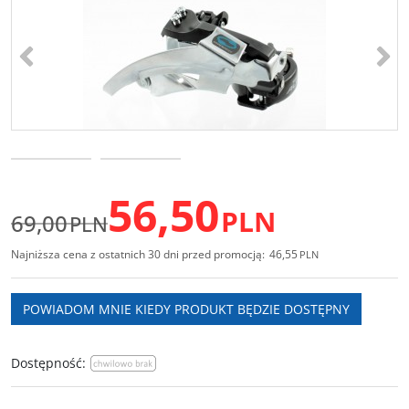
<
>
56,50
PLN
69,00
PLN
Najniższa cena z ostatnich 30 dni przed promocją:
46,55
PLN
POWIADOM MNIE KIEDY PRODUKT BĘDZIE DOSTĘPNY
Dostępność
: