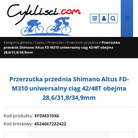
Menu
Panel
Szukaj
Kategoria główna
/
Części
/
Przerzutki
/
Przerzutki przednie
/
Przerzutka
przednia Shimano Altus FD-M310 uniwersalny ciąg 42/48T obejma
28,6/31,8/34,9mm
Przerzutka przednia Shimano Altus FD-
M310 uniwersalny ciąg 42/48T obejma
28,6/31,8/34,9mm
Kod produktu
:
EFDM310X6
Kod kreskowy
:
4524667222422