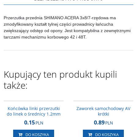
Przerzutka przednia SHIMANO ACERA 3x8/7-rzędowa ma
zmodyfikowany kształt tylnej części prowadnicy łańcucha
zwiększający odstęp od opony. Jest kompatybilna z zewnętrznymi
tarczami mechanizmu korbowego 42 i 48T.
Kupujący ten produkt kupili
także:
2429287
AOG021
Końcówka linki przerzutki
Zaworek samochodowy AV
do linek o średnicy 1.2mm
krótki
0.15
0.89
PLN
PLN
DO KOSZYKA
DO KOSZYKA