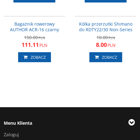
15-200218
Y56398100
PROMOCJA
PROMOCJA
Bagażnik rowerowy
Kólka przerzutki Shimano
AUTHOR ACR-16 czarny
do RDTY22/30 Non-Series
150.00
10.00
PLN
PLN
111.11
8.00
PLN
PLN
ZOBACZ
ZOBACZ
Menu Klienta
Zaloguj