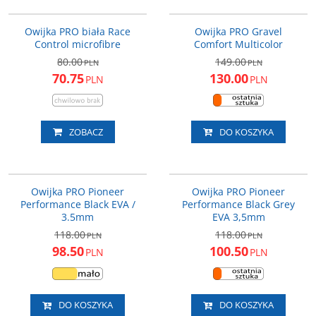
PRTA0011
PRTA0071
PROMOCJA
PROMOCJA
Owijka PRO biała Race
Owijka PRO Gravel
Control microfibre
Comfort Multicolor
80.00
149.00
PLN
PLN
70.75
130.00
PLN
PLN
ZOBACZ
DO KOSZYKA
PRTA0125
PRTA0126
NOWOŚĆ
PROMOCJA
NOWOŚĆ
PROMOCJA
Owijka PRO Pioneer
Owijka PRO Pioneer
Performance Black EVA /
Performance Black Grey
3.5mm
EVA 3,5mm
118.00
118.00
PLN
PLN
98.50
100.50
PLN
PLN
DO KOSZYKA
DO KOSZYKA