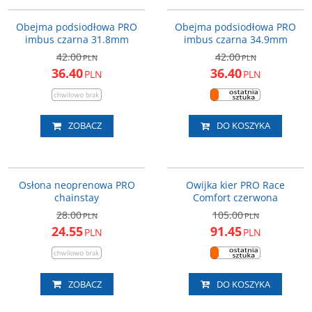
PRAC0061
PRAC0062
PROMOCJA
PROMOCJA
Obejma podsiodłowa PRO
Obejma podsiodłowa PRO
imbus czarna 31.8mm
imbus czarna 34.9mm
42.00
42.00
PLN
PLN
36.40
36.40
PLN
PLN
ZOBACZ
DO KOSZYKA
PRAC0001
PRTA0028
PROMOCJA
PROMOCJA
Osłona neoprenowa PRO
Owijka kier PRO Race
chainstay
Comfort czerwona
28.00
105.00
PLN
PLN
24.55
91.45
PLN
PLN
ZOBACZ
DO KOSZYKA