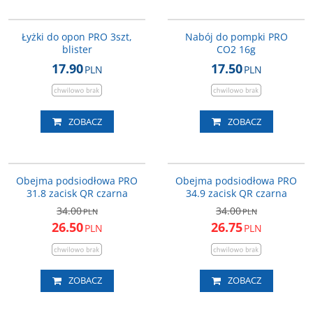
PRTL0049
PRPU0072
Łyżki do opon PRO 3szt,
Nabój do pompki PRO
blister
CO2 16g
17.90
17.50
PLN
PLN
ZOBACZ
ZOBACZ
PR900112
PR900113
PROMOCJA
PROMOCJA
Obejma podsiodłowa PRO
Obejma podsiodłowa PRO
31.8 zacisk QR czarna
34.9 zacisk QR czarna
34.00
34.00
PLN
PLN
26.50
26.75
PLN
PLN
ZOBACZ
ZOBACZ