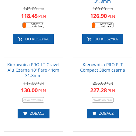
31.8mm
145.00
169.00
PLN
PLN
118.45
126.90
PLN
PLN
DO KOSZYKA
DO KOSZYKA
PRHA0429
PRHA0341
PROMOCJA
PROMOCJA
Kierownica PRO LT Gravel
Kierownica PRO PLT
DARMOWA DOSTAWA
Alu Czarna 10' flare 44cm
Compact 38cm czarna
31.8mm
147.00
255.00
PLN
PLN
130.00
227.28
PLN
PLN
ZOBACZ
ZOBACZ
PRHA0286
PRHA0287
PROMOCJA
PROMOCJA