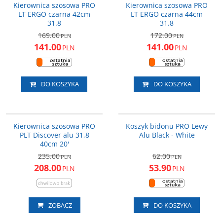
Kierownica szosowa PRO
Kierownica szosowa PRO
LT ERGO czarna 42cm
LT ERGO czarna 44cm
31.8
31.8
169.00
172.00
PLN
PLN
141.00
141.00
PLN
PLN
DO KOSZYKA
DO KOSZYKA
PRHA0453
PRBC0022
NOWOŚĆ
PROMOCJA
PROMOCJA
Kierownica szosowa PRO
Koszyk bidonu PRO Lewy
PLT Discover alu 31,8
Alu Black - White
40cm 20'
235.00
62.00
PLN
PLN
208.00
53.90
PLN
PLN
ZOBACZ
DO KOSZYKA