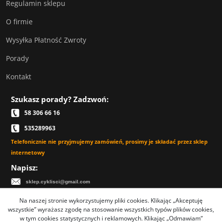
Regulamin sklepu
O firmie
Wysyłka Płatność Zwroty
Porady
Kontakt
Szukasz porady? Zadzwoń:
58 306 66 16
535289963
Telefonicznie nie przyjmujemy zamówień, prosimy je składać przez sklep
internetowy
Napisz:
sklep.cyklisci@gmail.com
Na naszej stronie wykorzystujemy pliki cookies. Klikając „Akceptuję
wszystkie” wyrażasz zgodę na stosowanie wszystkich typów plików cookies,
w tym cookies statystycznych i reklamowych. Klikając „Odmawiam”