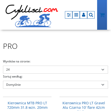
Panel
Menu
Panel
Szukaj
PRO
Wyników na stronie
:
Sortuj według
:
PRHA0289
PRHA0428
PROMOCJA
PROMOCJA
Kierownica MTB PRO LT
Kierownica PRO LT Gravel
720mm 31.8 wzn. 20mm
Alu Czarna 10' flare 42cm