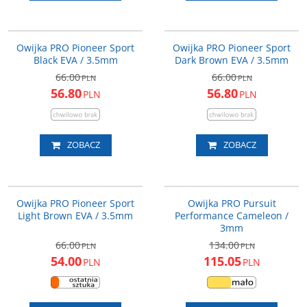
PRTA0127
PRTA0128
NOWOŚĆ
PROMOCJA
NOWOŚĆ
PROMOCJA
Owijka PRO Pioneer Sport
Owijka PRO Pioneer Sport
Black EVA / 3.5mm
Dark Brown EVA / 3.5mm
66.00
66.00
PLN
PLN
56.80
56.80
PLN
PLN
ZOBACZ
ZOBACZ
PRTA0129
PRTA0112
NOWOŚĆ
PROMOCJA
NOWOŚĆ
PROMOCJA
Owijka PRO Pioneer Sport
Owijka PRO Pursuit
Light Brown EVA / 3.5mm
Performance Cameleon /
3mm
66.00
134.00
PLN
PLN
54.00
115.05
PLN
PLN