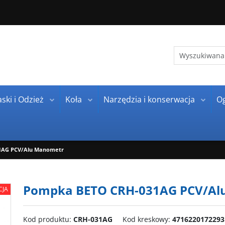
ski i Odzież
Koła
Narzędzia i konserwacja
O
1AG PCV/Alu Manometr
Pompka BETO CRH-031AG PCV/Al
CJA
Kod produktu
:
CRH-031AG
Kod kreskowy
:
4716220172293