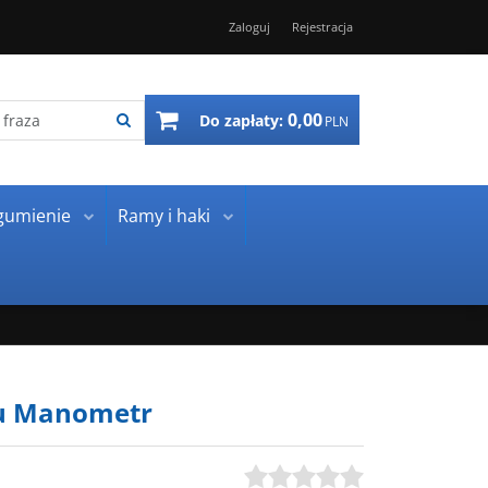
Zaloguj
Rejestracja
0,00
Do zapłaty:
PLN
gumienie
Ramy i haki
u Manometr