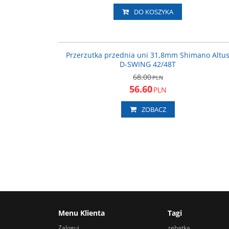
DO KOSZYKA
EFDM313
PROMOC
Przerzutka przednia uni 31,8mm Shimano Altu
D-SWING 42/48T
68.00
PLN
56.60
PLN
ZOBACZ
Menu Klienta
Tagi
Zaloguj
zębatka