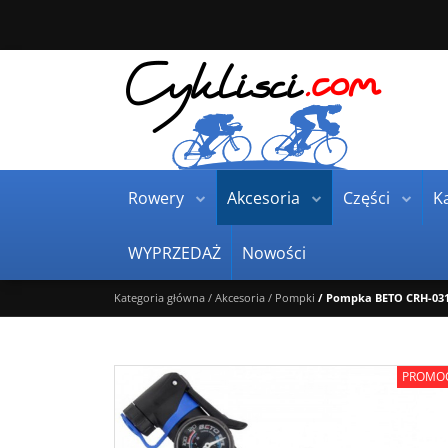
Rowery
Akcesoria
Części
Ka
WYPRZEDAŻ
Nowości
Kategoria główna
/
Akcesoria
/
Pompki
/
Pompka BETO CRH-03
PROMO