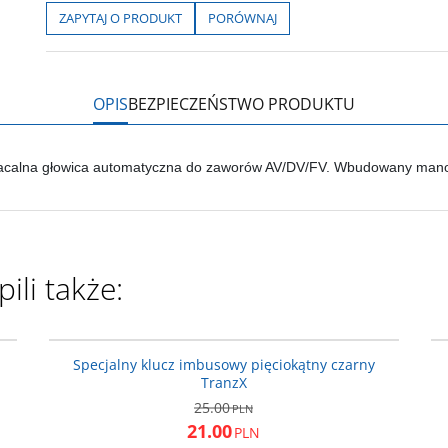
b
t
p
L
i
ZAPYTAJ O PRODUKT
PORÓWNAJ
o
e
i
e
o
r
n
l
k
k
s
i
ę
OPIS
BEZPIECZEŃSTWO PRODUKTU
calna głowica automatyczna do zaworów AV/DV/FV. Wbudowany mano
ili także:
22
261920
JA
PROMOCJA
Specjalny klucz imbusowy pięciokątny czarny
TranzX
25.00
PLN
21.00
PLN