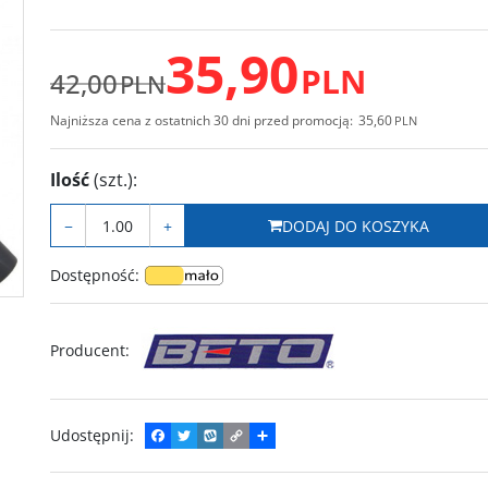
35,90
PLN
42,00
PLN
Najniższa cena z ostatnich 30 dni przed promocją:
35,60
PLN
Ilość
(szt.)
:
−
+
DODAJ DO KOSZYKA
Dostępność
:
Producent
:
Udostępnij
:
F
T
W
C
P
a
w
y
o
o
c
i
k
p
d
e
t
o
y
z