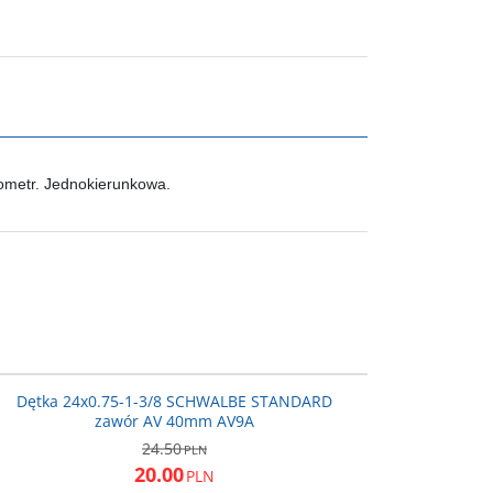
metr. Jednokierunkowa.
161895
PROMOCJA
Dętka 24x0.75-1-3/8 SCHWALBE STANDARD
zawór AV 40mm AV9A
24.50
PLN
20.00
PLN