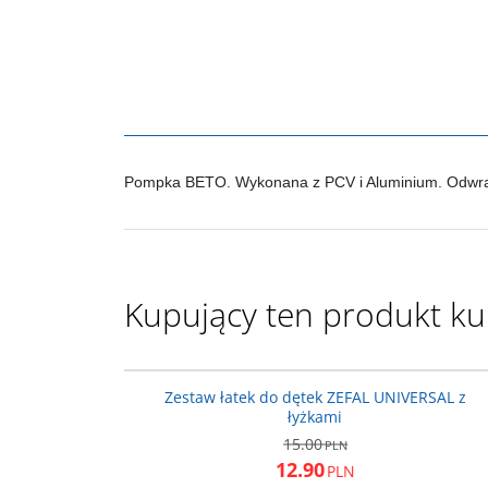
Pompka BETO. Wykonana z PCV i Aluminium. Odwra
Kupujący ten produkt kup
ZF-11
PROMOC
Zestaw łatek do dętek ZEFAL UNIVERSAL z
łyżkami
15.00
PLN
12.90
PLN