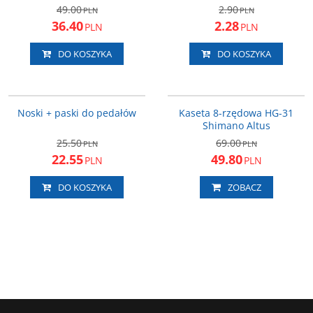
49.00
2.90
PLN
PLN
36.40
2.28
PLN
PLN
DO KOSZYKA
DO KOSZYKA
PED023
CSHG318
PROMOCJA
PROMOCJA
Noski + paski do pedałów
Kaseta 8-rzędowa HG-31
Shimano Altus
25.50
69.00
PLN
PLN
22.55
49.80
PLN
PLN
DO KOSZYKA
ZOBACZ