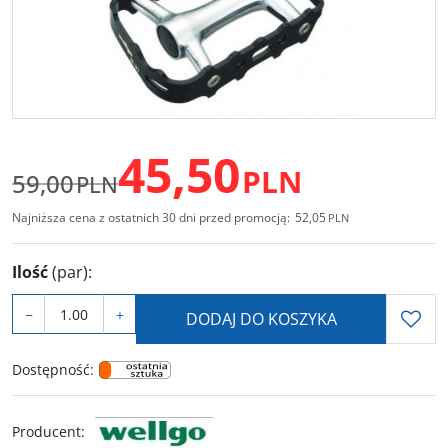
45,50
PLN
59,00
PLN
Najniższa cena z ostatnich 30 dni przed promocją:
52,05
PLN
Ilość
(par)
:
−
+
DODAJ DO KOSZYKA
Dostępność
:
Producent
: