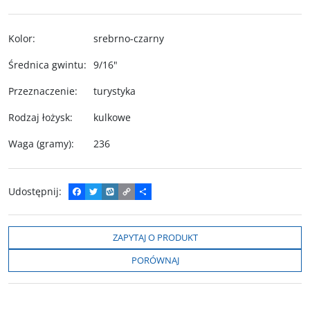
Kolor
:
srebrno-czarny
Średnica gwintu
:
9/16"
Przeznaczenie
:
turystyka
Rodzaj łożysk
:
kulkowe
Waga (gramy)
:
236
Udostępnij
:
F
T
W
C
P
a
w
y
o
o
c
i
k
p
d
e
t
o
y
z
b
t
p
L
i
ZAPYTAJ O PRODUKT
o
e
i
e
o
r
n
l
PORÓWNAJ
k
k
s
i
ę