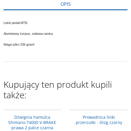
OPIS
Lekki pedał MTB.
Aluminiowy korpus, stalowa ramka.
Waga tylko 236 gram!
Kupujący ten produkt kupili
także:
BLT4000RL
HC-002
PROMOCJA
PROMOCJA
Dźwignia hamulca
Prowadnica linki
Shimano T4000 V-BRAKE
przerzutki - ślizg czarny
prawa 2 palce czarna