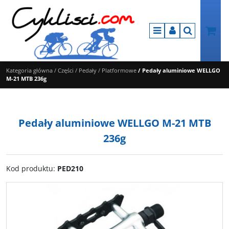
Menu
Panel
Szukaj
Kategoria główna
/
Części
/
Pedały
/
Platformowe
/
Pedały aluminiowe WELLGO
M-21 MTB 236g
Pedały aluminiowe WELLGO M-21 MTB
236g
Kod produktu
:
PED210