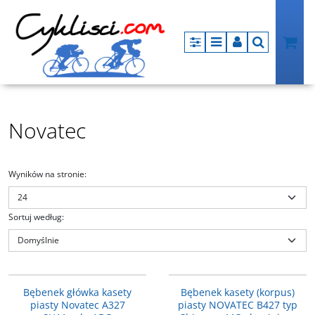
Panel
Menu
Panel
Szukaj
Novatec
Wyników na stronie
:
Sortuj według
:
A327
CB-B427-SH11S-ABG
PROMOCJA
PROMOCJA
Bębenek główka kasety
Bębenek kasety (korpus)
piasty Novatec A327
piasty NOVATEC B427 typ