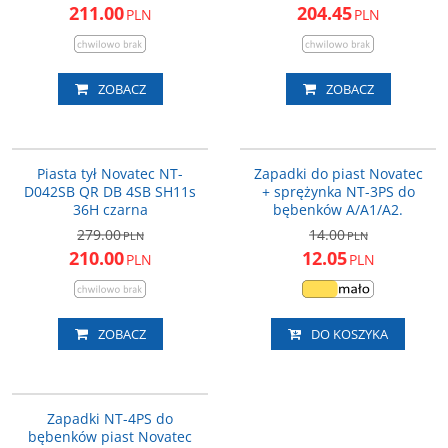
211.00
204.45
PLN
PLN
ZOBACZ
ZOBACZ
NT-D042SB11
NT-3PS-A
505 gr.
PROMOCJA
PROMOCJA
Piasta tył Novatec NT-
Zapadki do piast Novatec
Przeznaczenie piasty
:
Tył
Ilość otworów na szprychy
:
36 szt.
D042SB QR DB 4SB SH11s
+ sprężynka NT-3PS do
Waga (gramy)
:
505
36H czarna
bębenków A/A1/A2.
279.00
14.00
PLN
PLN
210.00
12.05
PLN
PLN
ZOBACZ
DO KOSZYKA
NT-4PS-27T
PROMOCJA
Zapadki NT-4PS do
bębenków piast Novatec