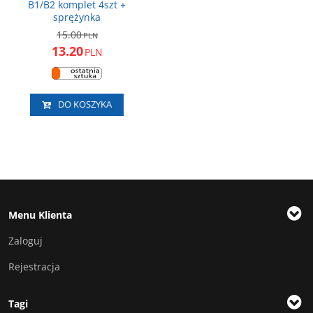
B1/B2 komplet 4szt +
sprężynka
15.00
PLN
13.20
PLN
DO KOSZYKA
Menu Klienta
Zaloguj
Rejestracja
Tagi