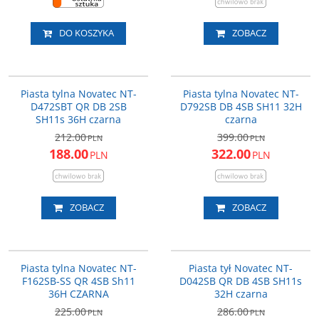
DO KOSZYKA
ZOBACZ
NT-D472SBT-36
NT-D792
PROMOCJA
PROMOCJA
Piasta tylna Novatec NT-
Piasta tylna Novatec NT-
DARMOWA DOSTAWA
D472SBT QR DB 2SB
D792SB DB 4SB SH11 32H
SH11s 36H czarna
czarna
212.00
399.00
PLN
PLN
188.00
322.00
PLN
PLN
ZOBACZ
ZOBACZ
NT-F162-36CZ
NT-D042-32CZ
505 gr.
PROMOCJA
PROMOCJA
Piasta tylna Novatec NT-
Piasta tył Novatec NT-
Przeznaczenie piasty
:
Tył
Ilość otworów na szprychy
:
32 szt.
F162SB-SS QR 4SB Sh11
D042SB QR DB 4SB SH11s
Waga (gramy)
:
456
36H CZARNA
32H czarna
225.00
286.00
PLN
PLN