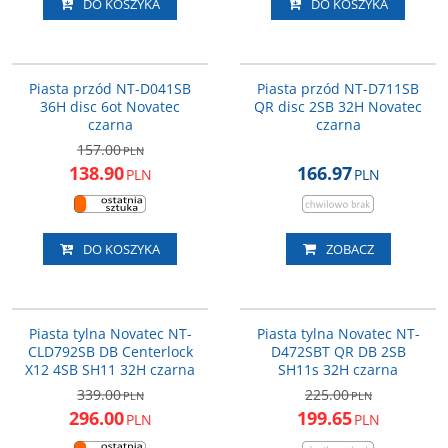
DO KOSZYKA
DO KOSZYKA
NT-D041SB-36CZ
NT-D711-32CZ
PROMOCJA
Piasta przód NT-D041SB
Piasta przód NT-D711SB
36H disc 6ot Novatec
QR disc 2SB 32H Novatec
czarna
czarna
157.00
PLN
138.90
166.97
PLN
PLN
DO KOSZYKA
ZOBACZ
NT-CLD792SB-32H
NT-D472SBT
PROMOCJA
PROMOCJA
Piasta tylna Novatec NT-
Piasta tylna Novatec NT-
DARMOWA DOSTAWA
CLD792SB DB Centerlock
D472SBT QR DB 2SB
X12 4SB SH11 32H czarna
SH11s 32H czarna
339.00
225.00
PLN
PLN
296.00
199.65
PLN
PLN