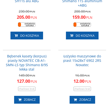
SH11s alu ABG
Shimano 11S aluminium
+ABG
230.00
200.00
PLN
PLN
205.00
159.00
PLN
PLN
DO KOSZYKA
DO KOSZYKA
CB-A1-SMN-LS
NT-SB6902
PROMOCJA
PROMOCJA
Bębenek kasety (korpus)
Łożysko maszynowe do
piasty NOVATEC CB-A1-
piast 15x28x7 6902 2RS
SMN-LS typ Shimano 8/9S
Novatec
lekka stal
149.00
16.00
PLN
PLN
127.00
12.00
PLN
PLN
ZOBACZ
ZOBACZ