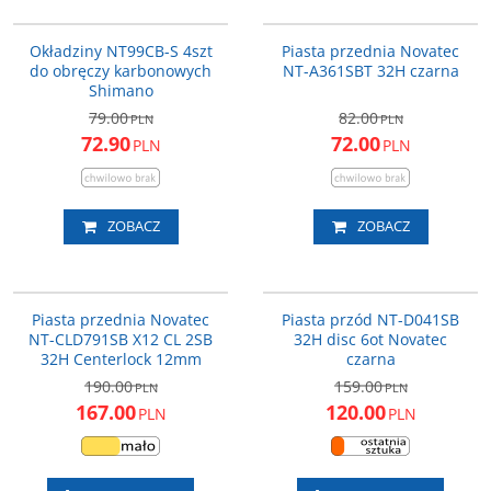
NT-BS01
NT-A361SBT-32 CZ
Uwaga: Cena promocyjna
PROMOCJA
PROMOCJA
obowiązuje wyłącznie dla
Okładziny NT99CB-S 4szt
Piasta przednia Novatec
zamówień złożonych drogą
do obręczy karbonowych
NT-A361SBT 32H czarna
elektroniczną.
Shimano
Przeznaczenie piasty
:
Przód
79.00
82.00
PLN
PLN
Ilość otworów na szprychy
:
32 szt.
Waga (gramy)
:
163
72.90
72.00
PLN
PLN
ZOBACZ
ZOBACZ
NT-CLD791SB-12-32 CZ
NT-D041SB-32CZ
PROMOCJA
PROMOCJA
Piasta przednia Novatec
Piasta przód NT-D041SB
NT-CLD791SB X12 CL 2SB
32H disc 6ot Novatec
32H Centerlock 12mm
czarna
190.00
159.00
PLN
PLN
167.00
120.00
PLN
PLN