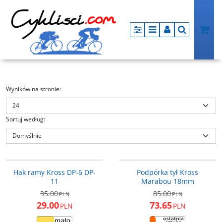
Panel
Menu
Panel
Szukaj
Wyników na stronie
:
Sortuj według
:
DP-6_DP-11
T4CPK000175
PROMOCJA
PROMOCJA
Hak ramy Kross DP-6 DP-
Podpórka tył Kross
11
Marabou 18mm
35.00
85.00
PLN
PLN
29.00
73.65
PLN
PLN