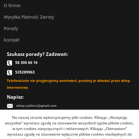
O firmie
Wysyłka Płatność Zwroty
Porady
Kontakt
Szukasz porady? Zadzwoń:
58 306 66 16
535289963
Telefonicznie nie przyjmujemy zamówień, prosimy je składać przez sklep
internetowy
Napisz:
sklep.cyklisci@gmail.com
Na naszej stronie wykorzystujemy pliki cookies. Klikając „Akceptuję
wszystkie” wyrażasz zgodę na stosowanie wszystkich typów plików cookies,
w tym cookies statystycznych i reklamowych. Klikając „Odmawiam”
Sklep rowerowy Cyklisci.com - TYSAR Jacek Tysarczyk
wyrażasz zgodę na stosowanie wyłącznie plików cookies niezbędnych do