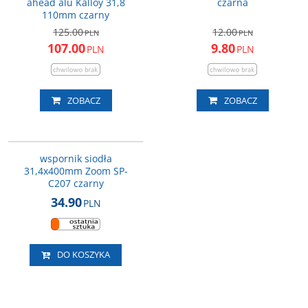
ahead alu Kalloy 31,8
czarna
110mm czarny
125.00
12.00
PLN
PLN
107.00
9.80
PLN
PLN
ZOBACZ
ZOBACZ
IKL-SP341_314_400B
wspornik siodła
31,4x400mm Zoom SP-
C207 czarny
34.90
PLN
DO KOSZYKA