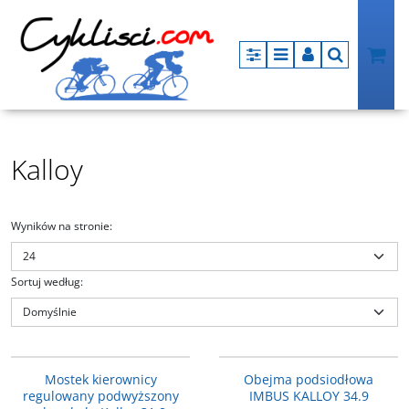
Panel
Menu
Panel
Szukaj
Kalloy
Wyników na stronie
:
Sortuj według
:
AS-832110
2913054
PROMOCJA
PROMOCJA
Mostek kierownicy
Obejma podsiodłowa
regulowany podwyższony
IMBUS KALLOY 34.9