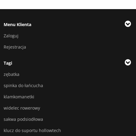
Menu Klienta
Zaloguj
Rejestracja
Tagi
zębatka
spinka do łańcucha
klamkomanetki
widelec rowerowy
sakwa podsiodłowa
klucz do suportu hollowtech