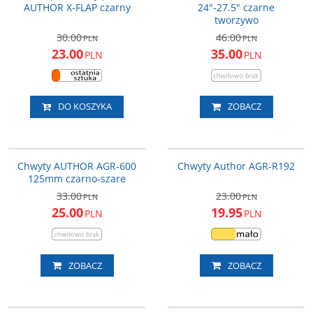
AUTHOR X-FLAP czarny
24"-27.5" czarne
tworzywo
30.00
46.00
PLN
PLN
23.00
35.00
PLN
PLN
DO KOSZYKA
ZOBACZ
33-452002
AGR-R192
PROMOCJA
PROMOCJA
Chwyty AUTHOR AGR-600
Chwyty Author AGR-R192
125mm czarno-szare
33.00
23.00
PLN
PLN
25.00
19.95
PLN
PLN
ZOBACZ
ZOBACZ
33-452050
33-452049