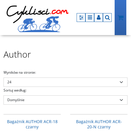
Panel
Menu
Panel
Szukaj
Author
Wyników na stronie
:
Sortuj według
:
15-200221
15-200215
PROMOCJA
PROMOCJA
Bagażnik AUTHOR ACR-18
Bagażnik AUTHOR ACR-
czarny
20-N czarny