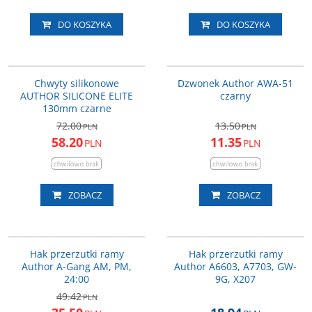
DO KOSZYKA
DO KOSZYKA
33-402030
16-310107
PROMOCJA
PROMOCJA
Chwyty silikonowe
Dzwonek Author AWA-51
AUTHOR SILICONE ELITE
czarny
130mm czarne
72.00
13.50
PLN
PLN
58.20
11.35
PLN
PLN
ZOBACZ
ZOBACZ
39-710009
39-710104
PROMOCJA
Hak przerzutki ramy
Hak przerzutki ramy
Author A-Gang AM, PM,
Author A6603, A7703, GW-
24:00
9G, X207
49.42
PLN