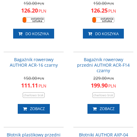
150.00
150.00
PLN
PLN
126.20
126.25
PLN
PLN
DO KOSZYKA
DO KOSZYKA
15-200218
15-201301
PROMOCJA
PROMOCJA
Bagażnik rowerowy
Bagażnik rowerowy
AUTHOR ACR-16 czarny
przedni AUTHOR ACR-F14
czarny
150.00
229.00
PLN
PLN
111.11
199.90
PLN
PLN
ZOBACZ
ZOBACZ
16-150030
16-060001
PROMOCJA
PROMOCJA
Błotnik plastikowy przedni
Błotniki AUTHOR AXP-04