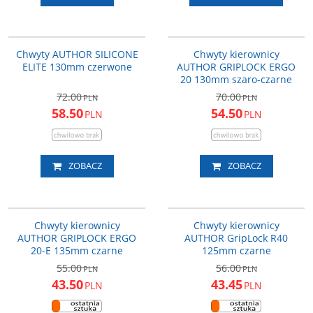
33-402033
33-452040
PROMOCJA
PROMOCJA
Chwyty AUTHOR SILICONE
Chwyty kierownicy
ELITE 130mm czerwone
AUTHOR GRIPLOCK ERGO
20 130mm szaro-czarne
72.00
70.00
PLN
PLN
58.50
54.50
PLN
PLN
ZOBACZ
ZOBACZ
33-452041
33-452055
PROMOCJA
PROMOCJA
Chwyty kierownicy
Chwyty kierownicy
AUTHOR GRIPLOCK ERGO
AUTHOR GripLock R40
20-E 135mm czarne
125mm czarne
55.00
56.00
PLN
PLN
43.50
43.45
PLN
PLN